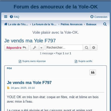
Forum des amoureux de la Yole-OK
FAQ
Connexion
R
Le site de l'AspryOK
Le forum de la Yole-OK
Petites Annonces
Bateaux
e
Voile plaisir avec la Yole-OK.
c
Je vends ma Yole F797
h
Rechercher
Recherche
Répondre
e
1 message • Page
1
sur
1
r
c
Sujets sans réponse
Sujets actifs
h
FGil
e
r
Je vends ma Yole F797
M
16 janv. 2025, 10:14
e
s
YOLE OK en très bon état: coque en fibre, mât et bôme en bois
s
a
avec mise à l'eau.
g
e
La coque a été révisée et les caissons avant et arrière sont