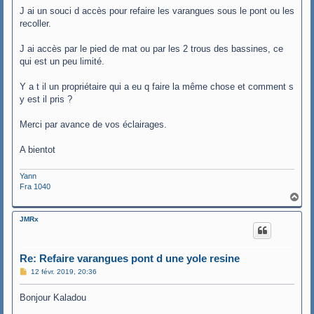
J ai un souci d accès pour refaire les varangues sous le pont ou les
recoller.
J ai accès par le pied de mat ou par les 2 trous des bassines, ce
qui est un peu limité.
Y a t il un propriétaire qui a eu q faire la même chose et comment s
y est il pris ?
Merci par avance de vos éclairages.
A bientot
Yann
Fra 1040
H
a
u
JMRx
t
Re: Refaire varangues pont d une yole resine
M
12 févr. 2019, 20:36
e
s
Bonjour Kaladou
s
a
g