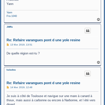
Yann
Yann
Fra 1040
H
a
u
JMRx
t
Re: Refaire varangues pont d une yole resine
M
13 févr. 2019, 13:51
e
s
De quelle région est-tu ?
s
a
g
e
H
a
u
kaladou
t
Re: Refaire varangues pont d une yole resine
M
14 févr. 2019, 12:48
e
s
Je suis à côté de Toulouse et navigue sur une mare à canard à
s
a
thoux, mais aussi à carbonne ou encore à Narbonne, et l été vers
g
dinard.
e