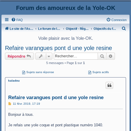
Forum des amoureux de la Yole-OK
FAQ
Connexion
R
Le site de l'AspryOK
Le forum de la Yole-OK
Objectif - Règles et usages du forum Yole-OK
Objectifs du forum
e
Voile plaisir avec la Yole-OK.
c
Refaire varangues pont d une yole resine
h
Rechercher
Recherche
Répondre
e
5 messages • Page
1
sur
1
r
c
Sujets sans réponse
Sujets actifs
h
kaladou
e
r
Refaire varangues pont d une yole resine
M
11 févr. 2019, 17:19
e
s
Bonjour à tous.
s
a
g
Je refais une yole coque et pont plastique numéro 1040.
e