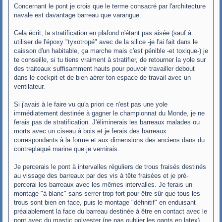
Concernant le pont je crois que le terme consacré par l'architecture
e
navale est davantage barreau que varangue.
Cela écrit, la stratification en plafond n'étant pas aisée (sauf à
utiliser de l'époxy "tyxotropé" avec de la silice -je l'ai fait dans le
caisson d'un habitable, ça marche mais c'est pénible -et toxique-) je
te conseille, si tu tiens vraiment à stratifier, de retourner la yole sur
des traiteaux suffisamment hauts pour pouvoir travailler debout
dans le cockpit et de bien aérer ton espace de travail avec un
ventilateur.
Si j'avais à le faire vu qu'a priori ce n'est pas une yole
immédiatement destinée à gagner le championnat du Monde, je ne
ferais pas de stratification. J'éliminerais les barreaux malades ou
morts avec un ciseau à bois et je ferais des barreaux
correspondants à la forme et aux dimensions des anciens dans du
contreplaqué marine que je vernirais.
Je percerais le pont à intervalles réguliers de trous fraisés destinés
au vissage des barreaux par des vis à tête fraisées et je pré-
percerai les barreaux avec les mêmes intervalles. Je ferais un
montage "à blanc" sans serrer trop fort pour être sûr que tous les
trous sont bien en face, puis le montage "définitif" en enduisant
préalablement la face du barreau destinée à être en contact avec le
pont avec du mastic polyester (ne pas oublier les gants en latex).