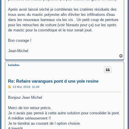
Aprés avoir laissé séché je comblerais les cratères résiduels des
trous avec du mastic polyester afin d'éviter les infiltrations d'eau
dans les nouveaux barreaux via les vis . Un petit coup de peinture
pour les retouches de voiture (voir Norauto pour ça) sur les spots
de mastic pour la cosmétique et le tour serait joué.
Bon courage !
Jean-Michel
H
a
u
kaladou
t
Re: Refaire varangues pont d une yole resine
M
13 févr. 2019, 11:49
e
s
Bonjour Jean Michel
s
a
g
Merci de ton retour précis.
e
Je n avais pas pensé à cette autre solution pour consolider le pont.
A méditer sérieusement !!
Je te tiendrai au courant de l option choisie.
A bientôt