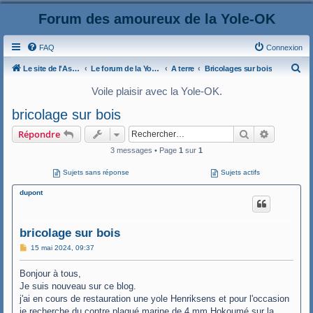
Forum des amoureux de la Yole-OK
FAQ
Connexion
R
Le site de l'AspryOK
Le forum de la Yole-OK
A terre
Bricolages sur bois
e
Voile plaisir avec la Yole-OK.
c
bricolage sur bois
h
Rechercher
Recherche
Répondre
e
3 messages • Page
1
sur
1
r
c
Sujets sans réponse
Sujets actifs
h
dupont
e
r
bricolage sur bois
M
15 mai 2024, 09:37
e
s
Bonjour à tous,
s
a
Je suis nouveau sur ce blog.
g
j'ai en cours de restauration une yole Henriksens et pour l'occasion
e
je recherche du contre plaqué marine de 4 mm Hokoumé sur la