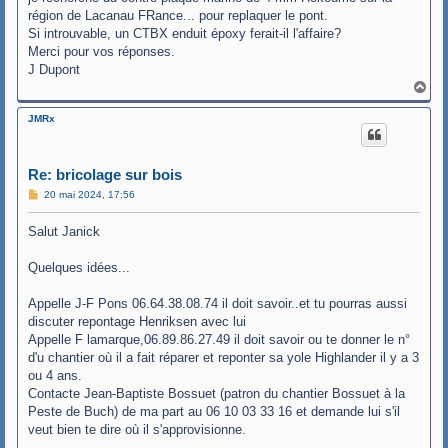
région de Lacanau FRance... pour replaquer le pont.
Si introuvable, un CTBX enduit époxy ferait-il l'affaire?
Merci pour vos réponses.
J Dupont
H
a
u
JMRx
t
Re: bricolage sur bois
M
20 mai 2024, 17:56
e
s
Salut Janick
s
a
g
Quelques idées...
e
Appelle J-F Pons 06.64.38.08.74 il doit savoir..et tu pourras aussi
discuter repontage Henriksen avec lui
Appelle F lamarque,06.89.86.27.49 il doit savoir ou te donner le n°
d'u chantier où il a fait réparer et reponter sa yole Highlander il y a 3
ou 4 ans.
Contacte Jean-Baptiste Bossuet (patron du chantier Bossuet à la
Peste de Buch) de ma part au 06 10 03 33 16 et demande lui s'il
veut bien te dire où il s'approvisionne.