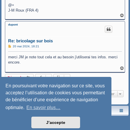
@+
J-M Roux (FRA 4)
H
a
u
dupont
t
Re: bricolage sur bois
M
20 mai 2024, 18:21
e
s
merci JM je note tout cela et au besoin j'utiliserai tes infos. merci
s
a
encore.
g
e
H
a
u
Répondre
t
3 messages • Page
1
sur
1
En poursuivant votre navigation sur ce site, vous
acceptez l’utilisation de cookies vous permettant
Aller
de bénéficier d’une expérience de navigation
optimale.
En savoir plus…
Le site de l'AspryOK
Le forum de la Yole-OK
Développé par
phpBB
® Forum Software © phpBB Limited
J’accepte
Traduction française officielle
©
Qiaeru
Style: SoftBlue by Joyce&Luna
phpBB-Style-Design