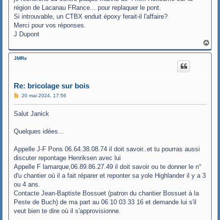
région de Lacanau FRance... pour replaquer le pont.
Si introuvable, un CTBX enduit époxy ferait-il l'affaire?
Merci pour vos réponses.
J Dupont
H
a
u
JMRx
t
Re: bricolage sur bois
M
20 mai 2024, 17:56
e
s
Salut Janick
s
a
g
Quelques idées...
e
Appelle J-F Pons 06.64.38.08.74 il doit savoir..et tu pourras aussi
discuter repontage Henriksen avec lui
Appelle F lamarque,06.89.86.27.49 il doit savoir ou te donner le n°
d'u chantier où il a fait réparer et reponter sa yole Highlander il y a 3
ou 4 ans.
Contacte Jean-Baptiste Bossuet (patron du chantier Bossuet à la
Peste de Buch) de ma part au 06 10 03 33 16 et demande lui s'il
veut bien te dire où il s'approvisionne.