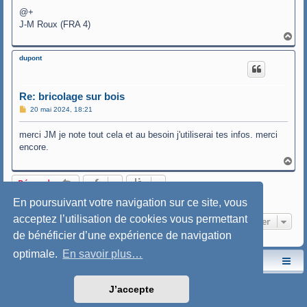
@+
J-M Roux (FRA 4)
H
a
u
dupont
t
Re: bricolage sur bois
M
20 mai 2024, 18:21
e
s
merci JM je note tout cela et au besoin j'utiliserai tes infos. merci
s
a
encore.
g
e
H
a
u
Répondre
t
3 messages • Page
1
sur
1
En poursuivant votre navigation sur ce site, vous
acceptez l’utilisation de cookies vous permettant
Aller
de bénéficier d’une expérience de navigation
optimale.
En savoir plus…
Le site de l'AspryOK
Le forum de la Yole-OK
Développé par
phpBB
® Forum Software © phpBB Limited
J’accepte
Traduction française officielle
©
Qiaeru
Style: SoftBlue by Joyce&Luna
phpBB-Style-Design