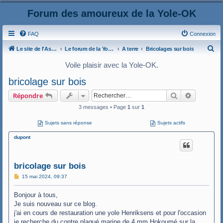
Forum des amoureux de la Yole-OK
FAQ
Connexion
R
Le site de l'AspryOK
Le forum de la Yole-OK
A terre
Bricolages sur bois
e
Voile plaisir avec la Yole-OK.
c
bricolage sur bois
h
Rechercher
Recherche
Répondre
e
3 messages • Page
1
sur
1
r
c
Sujets sans réponse
Sujets actifs
h
dupont
e
r
bricolage sur bois
M
15 mai 2024, 09:37
e
s
Bonjour à tous,
s
a
Je suis nouveau sur ce blog.
g
j'ai en cours de restauration une yole Henriksens et pour l'occasion
e
je recherche du contre plaqué marine de 4 mm Hokoumé sur la