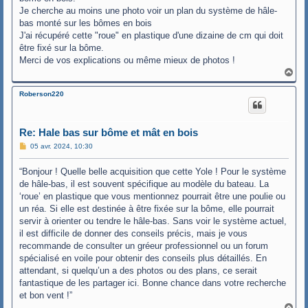
Je cherche au moins une photo voir un plan du système de hâle-
bas monté sur les bômes en bois
J'ai récupéré cette "roue" en plastique d'une dizaine de cm qui doit
être fixé sur la bôme.
Merci de vos explications ou même mieux de photos !
H
a
u
Roberson220
t
Re: Hale bas sur bôme et mât en bois
M
05 avr. 2024, 10:30
e
s
“Bonjour ! Quelle belle acquisition que cette Yole ! Pour le système
s
a
de hâle-bas, il est souvent spécifique au modèle du bateau. La
g
‘roue’ en plastique que vous mentionnez pourrait être une poulie ou
e
un réa. Si elle est destinée à être fixée sur la bôme, elle pourrait
servir à orienter ou tendre le hâle-bas. Sans voir le système actuel,
il est difficile de donner des conseils précis, mais je vous
recommande de consulter un gréeur professionnel ou un forum
spécialisé en voile pour obtenir des conseils plus détaillés. En
attendant, si quelqu’un a des photos ou des plans, ce serait
fantastique de les partager ici. Bonne chance dans votre recherche
et bon vent !”
H