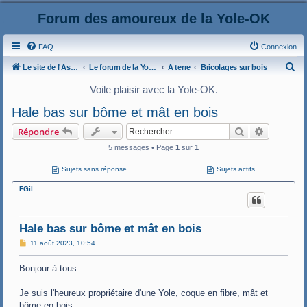
Forum des amoureux de la Yole-OK
FAQ
Connexion
R
Le site de l'AspryOK
Le forum de la Yole-OK
A terre
Bricolages sur bois
e
Voile plaisir avec la Yole-OK.
c
Hale bas sur bôme et mât en bois
h
Rechercher
Recherche
Répondre
e
5 messages • Page
1
sur
1
r
c
Sujets sans réponse
Sujets actifs
h
FGil
e
r
Hale bas sur bôme et mât en bois
M
11 août 2023, 10:54
e
s
Bonjour à tous
s
a
g
Je suis l'heureux propriétaire d'une Yole, coque en fibre, mât et
e
bôme en bois.