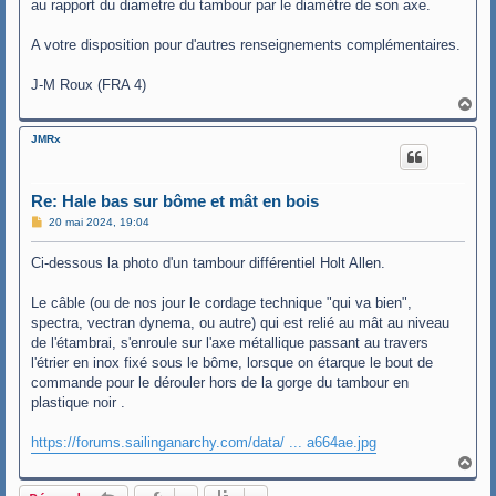
au rapport du diametre du tambour par le diamétre de son axe.
A votre disposition pour d'autres renseignements complémentaires.
J-M Roux (FRA 4)
H
a
u
JMRx
t
Re: Hale bas sur bôme et mât en bois
M
20 mai 2024, 19:04
e
s
Ci-dessous la photo d'un tambour différentiel Holt Allen.
s
a
g
Le câble (ou de nos jour le cordage technique "qui va bien",
e
spectra, vectran dynema, ou autre) qui est relié au mât au niveau
de l'étambrai, s'enroule sur l'axe métallique passant au travers
l'étrier en inox fixé sous le bôme, lorsque on étarque le bout de
commande pour le dérouler hors de la gorge du tambour en
plastique noir .
https://forums.sailinganarchy.com/data/ ... a664ae.jpg
H
a
u