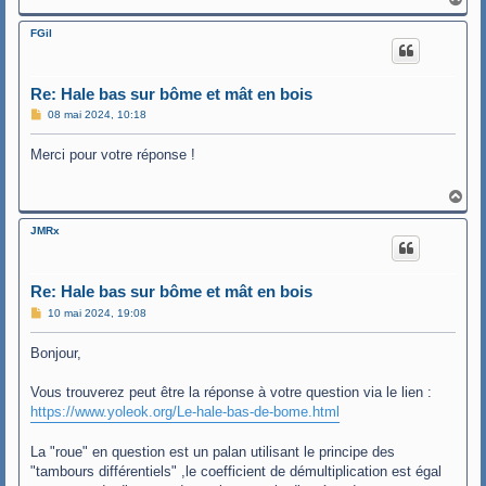
a
u
FGil
t
Re: Hale bas sur bôme et mât en bois
M
08 mai 2024, 10:18
e
s
Merci pour votre réponse !
s
a
g
e
H
a
u
JMRx
t
Re: Hale bas sur bôme et mât en bois
M
10 mai 2024, 19:08
e
s
Bonjour,
s
a
g
Vous trouverez peut être la réponse à votre question via le lien :
e
https://www.yoleok.org/Le-hale-bas-de-bome.html
La "roue" en question est un palan utilisant le principe des
"tambours différentiels" ,le coefficient de démultiplication est égal