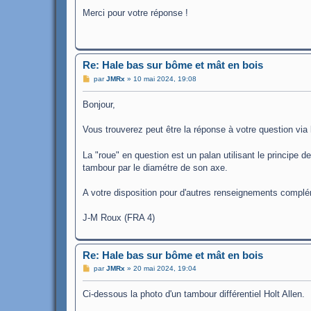
s
Merci pour votre réponse !
s
a
g
e
Re: Hale bas sur bôme et mât en bois
M
par
JMRx
»
10 mai 2024, 19:08
e
s
Bonjour,
s
a
g
Vous trouverez peut être la réponse à votre question via l
e
La "roue" en question est un palan utilisant le principe d
tambour par le diamétre de son axe.
A votre disposition pour d'autres renseignements complé
J-M Roux (FRA 4)
Re: Hale bas sur bôme et mât en bois
M
par
JMRx
»
20 mai 2024, 19:04
e
s
Ci-dessous la photo d'un tambour différentiel Holt Allen.
s
a
g