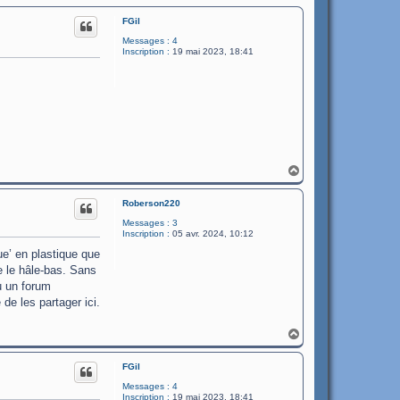
FGil
Messages :
4
Inscription :
19 mai 2023, 18:41
H
a
u
Roberson220
t
Messages :
3
Inscription :
05 avr. 2024, 10:12
ue’ en plastique que
re le hâle-bas. Sans
u un forum
de les partager ici.
H
a
u
FGil
t
Messages :
4
Inscription :
19 mai 2023, 18:41