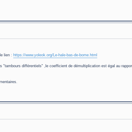
e lien :
https://www.yoleok.org/Le-hale-bas-de-bome.html
es "tambours différentiels" ,le coefficient de démultiplication est égal au rappo
mentaires.