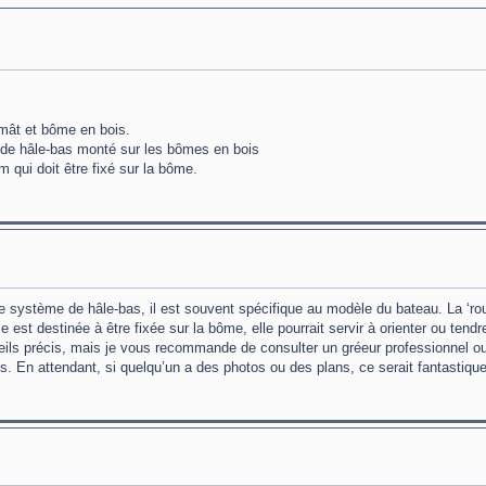
, mât et bôme en bois.
 de hâle-bas monté sur les bômes en bois
m qui doit être fixé sur la bôme.
 le système de hâle-bas, il est souvent spécifique au modèle du bateau. La ‘ro
e est destinée à être fixée sur la bôme, elle pourrait servir à orienter ou tend
onseils précis, mais je vous recommande de consulter un gréeur professionnel o
és. En attendant, si quelqu’un a des photos ou des plans, ce serait fantastique 