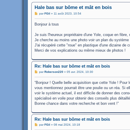
Hale bas sur bôme et mât en bois
M
par
FGil
»
11 août 2023, 10:54
e
s
Bonjour à tous
s
a
g
Je suis l'heureux propriétaire d'une Yole, coque en fibre
e
Je cherche au moins une photo voir un plan du système
J'ai récupéré cette "roue" en plastique d'une dizaine de c
Merci de vos explications ou même mieux de photos !
Re: Hale bas sur bôme et mât en bois
M
par
Roberson220
»
05 avr. 2024, 10:30
e
s
“Bonjour ! Quelle belle acquisition que cette Yole ! Pour
s
a
vous mentionnez pourrait être une poulie ou un réa. Si ell
g
voir le système actuel, il est difficile de donner des c
e
spécialisé en voile pour obtenir des conseils plus détaill
Bonne chance dans votre recherche et bon vent !”
Re: Hale bas sur bôme et mât en bois
M
par
FGil
»
08 mai 2024, 10:18
e