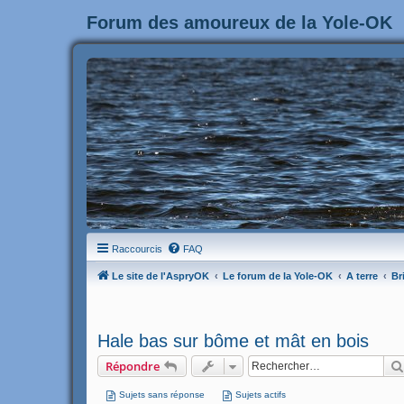
Forum des amoureux de la Yole-OK
Raccourcis
FAQ
Le site de l'AspryOK
Le forum de la Yole-OK
A terre
Br
Hale bas sur bôme et mât en bois
Répondre
Sujets sans réponse
Sujets actifs