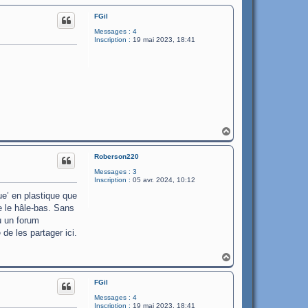
FGil
Messages :
4
Inscription :
19 mai 2023, 18:41
H
a
u
Roberson220
t
Messages :
3
Inscription :
05 avr. 2024, 10:12
ue’ en plastique que
re le hâle-bas. Sans
u un forum
de les partager ici.
H
a
u
FGil
t
Messages :
4
Inscription :
19 mai 2023, 18:41