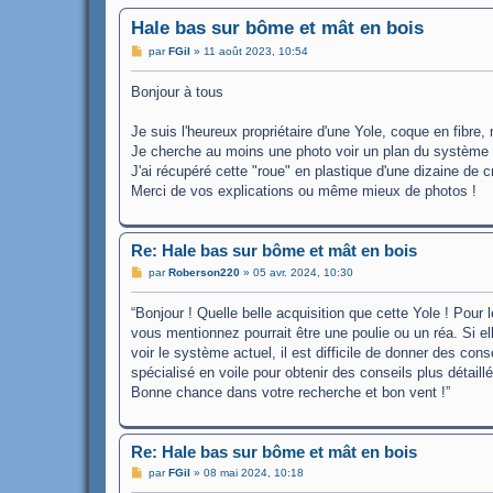
Hale bas sur bôme et mât en bois
M
par
FGil
»
11 août 2023, 10:54
e
s
Bonjour à tous
s
a
g
Je suis l'heureux propriétaire d'une Yole, coque en fibre
e
Je cherche au moins une photo voir un plan du système
J'ai récupéré cette "roue" en plastique d'une dizaine de c
Merci de vos explications ou même mieux de photos !
Re: Hale bas sur bôme et mât en bois
M
par
Roberson220
»
05 avr. 2024, 10:30
e
s
“Bonjour ! Quelle belle acquisition que cette Yole ! Pour
s
a
vous mentionnez pourrait être une poulie ou un réa. Si ell
g
voir le système actuel, il est difficile de donner des c
e
spécialisé en voile pour obtenir des conseils plus détaill
Bonne chance dans votre recherche et bon vent !”
Re: Hale bas sur bôme et mât en bois
M
par
FGil
»
08 mai 2024, 10:18
e