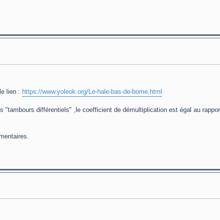
e lien :
https://www.yoleok.org/Le-hale-bas-de-bome.html
es "tambours différentiels" ,le coefficient de démultiplication est égal au rappo
mentaires.