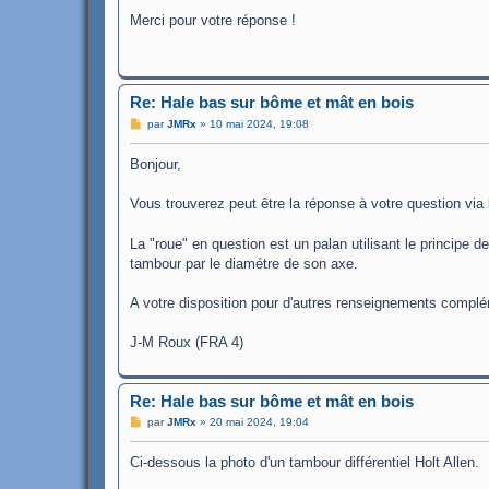
s
Merci pour votre réponse !
s
a
g
e
Re: Hale bas sur bôme et mât en bois
M
par
JMRx
»
10 mai 2024, 19:08
e
s
Bonjour,
s
a
g
Vous trouverez peut être la réponse à votre question via l
e
La "roue" en question est un palan utilisant le principe d
tambour par le diamétre de son axe.
A votre disposition pour d'autres renseignements complé
J-M Roux (FRA 4)
Re: Hale bas sur bôme et mât en bois
M
par
JMRx
»
20 mai 2024, 19:04
e
s
Ci-dessous la photo d'un tambour différentiel Holt Allen.
s
a
g