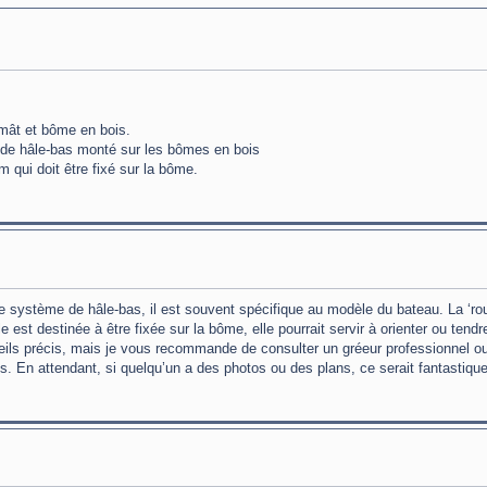
, mât et bôme en bois.
 de hâle-bas monté sur les bômes en bois
m qui doit être fixé sur la bôme.
 le système de hâle-bas, il est souvent spécifique au modèle du bateau. La ‘ro
e est destinée à être fixée sur la bôme, elle pourrait servir à orienter ou tend
onseils précis, mais je vous recommande de consulter un gréeur professionnel o
és. En attendant, si quelqu’un a des photos ou des plans, ce serait fantastique 