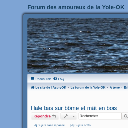
Forum des amoureux de la Yole-OK
Raccourcis
FAQ
Le site de l'AspryOK
Le forum de la Yole-OK
A terre
Br
Hale bas sur bôme et mât en bois
Répondre
Sujets sans réponse
Sujets actifs