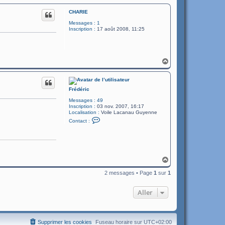
CHARIE
Messages :
1
Inscription :
17 août 2008, 11:25
H
a
u
t
Frédéric
Messages :
49
Inscription :
03 nov. 2007, 16:17
Localisation :
Voile Lacanau Guyenne
C
Contact :
o
n
t
a
c
t
H
e
a
r
F
2 messages • Page
1
sur
1
u
r
t
é
d
Aller
é
r
i
c
Supprimer les cookies
Fuseau horaire sur
UTC+02:00