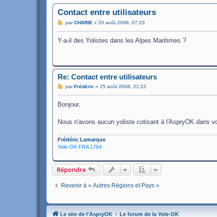
Contact entre utilisateurs
M
par
CHARIE
»
20 août 2008, 07:23
e
s
Y-a-il des Yolistes dans les Alpes Maritimes ?
s
a
g
e
Re: Contact entre utilisateurs
M
par
Frédéric
»
25 août 2008, 21:22
e
s
Bonjour,
s
a
g
Nous n'avons aucun yoliste cotisant à l'AspryOK dans vo
e
Frédéric Lamarque
Yole-OK FRA 1764
Répondre
Revenir à « Autres Régions et Pays »
Le site de l'AspryOK
Le forum de la Yole-OK