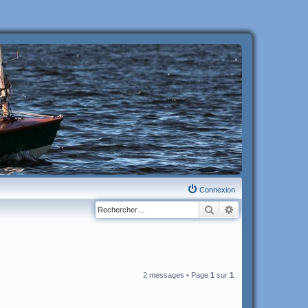
Connexion
Rechercher
Recherche avanc
2 messages • Page
1
sur
1