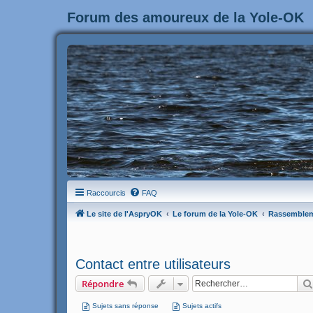
Forum des amoureux de la Yole-OK
Raccourcis
FAQ
Le site de l'AspryOK
Le forum de la Yole-OK
Rassemble
Contact entre utilisateurs
Répondre
Sujets sans réponse
Sujets actifs