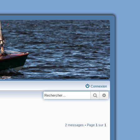
Connexion
Rechercher
Recherche avanc
2 messages • Page
1
sur
1