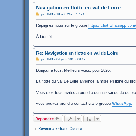
Navigation en flotte en val de Loire
M
par
JMD
»
18 oct. 2025, 17:24
e
s
Rejoignez nous sur le groupe
s
https://chat.whatsapp.c
a
g
e
À bientôt
Re: Navigation en flotte en val de Loire
M
par
JMD
»
04 janv. 2026, 00:27
e
s
Bonjour à tous, Meilleurs vœux pour 2026.
s
a
g
La flotte du Val De Loire annonce la mise en ligne du pro
e
Vous êtes tous invités à prendre connaissance de ce proje
vous pouvez prendre contact via le groupe
WhatsApp.
Répondre
Revenir à « Grand Ouest »