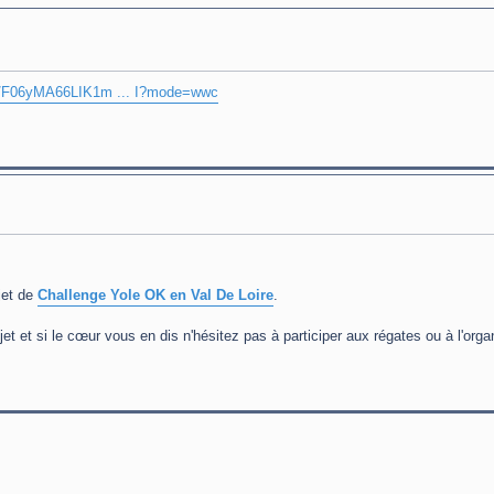
om/F06yMA66LIK1m ... I?mode=wwc
jet de
Challenge Yole OK en Val De Loire
.
t et si le cœur vous en dis n'hésitez pas à participer aux régates ou à l'orga