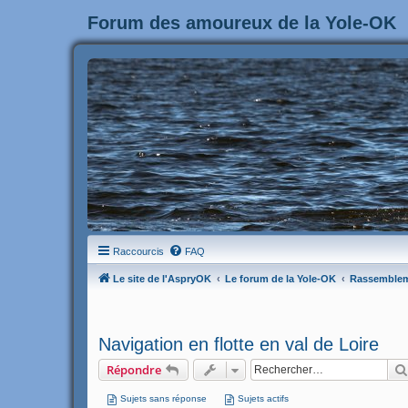
Forum des amoureux de la Yole-OK
Raccourcis
FAQ
Le site de l'AspryOK
Le forum de la Yole-OK
Rassemble
Navigation en flotte en val de Loire
Répondre
Sujets sans réponse
Sujets actifs