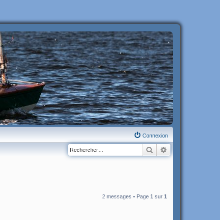
Connexion
Rechercher
Recherche avanc
2 messages • Page
1
sur
1