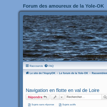
Forum des amoureux de la Yole-OK
Raccourcis
FAQ
Le site de l'AspryOK
Le forum de la Yole-OK
Rassemble
Navigation en flotte en val de Loire
Répondre
Sujets sans réponse
Sujets actifs