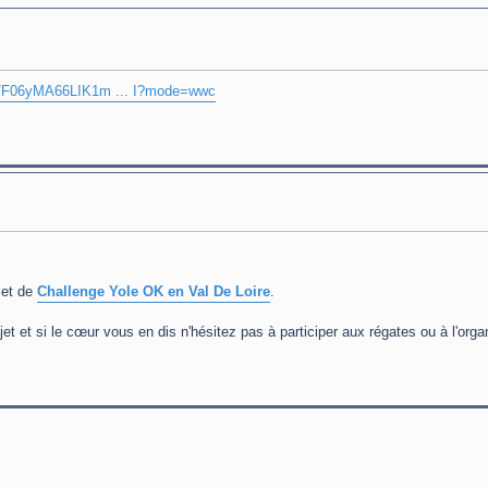
om/F06yMA66LIK1m ... I?mode=wwc
jet de
Challenge Yole OK en Val De Loire
.
t et si le cœur vous en dis n'hésitez pas à participer aux régates ou à l'orga