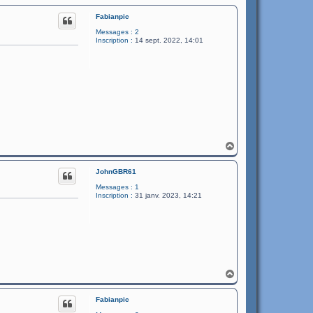
Fabianpic
Messages :
2
Inscription :
14 sept. 2022, 14:01
H
a
u
JohnGBR61
t
Messages :
1
Inscription :
31 janv. 2023, 14:21
H
a
u
Fabianpic
t