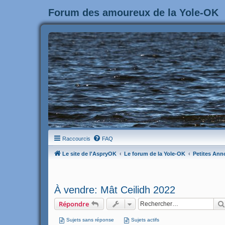
Forum des amoureux de la Yole-OK
Raccourcis
FAQ
Le site de l'AspryOK
Le forum de la Yole-OK
Petites Ann
À vendre: Mât Ceilidh 2022
Répondre
Sujets sans réponse
Sujets actifs