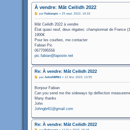
À vendre: Mât Ceilidh 2022
M
par
Fabianpic
»
25 sept. 2022, 16:33
e
s
Mât Ceilidh 2022 à vendre .
s
a
État quasi neuf, deux régates: championnat de France 
g
1900€
e
Pour les courbes, me contacter:
Fabian Pic
0677095556
pic.fabian@laposte.net
Re: À vendre: Mât Ceilidh 2022
M
par
JohnGBR61
»
12 févr. 2023, 13:55
e
s
Bonjour Fabian
s
a
Can you send me the sideways tip deflection measurem
g
Many thanks
e
John
Johngbr61@gmail.com
Re: À vendre: Mât Ceilidh 2022
M
par
Fabianpic
»
12 févr. 2023, 15:18