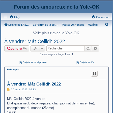
Forum des amoureux de la Yole-OK
FAQ
Connexion
R
Le site de l'AspryOK
Le forum de la Yole-OK
Petites Annonces
Matériel
e
Voile plaisir avec la Yole-OK.
c
À vendre: Mât Ceilidh 2022
h
Rechercher
Recherche
Répondre
e
3 messages • Page
1
sur
1
r
c
Sujets sans réponse
Sujets actifs
h
Fabianpic
e
r
À vendre: Mât Ceilidh 2022
M
25 sept. 2022, 16:33
e
s
Mât Ceilidh 2022 à vendre .
s
a
État quasi neuf, deux régates: championnat de France (1er),
g
championnat du monde (23eme)
e
1900€