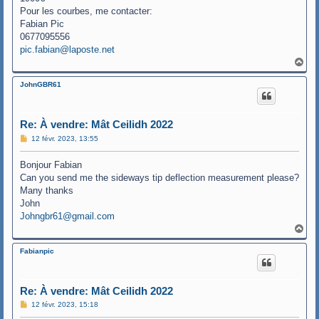
Pour les courbes, me contacter:
Fabian Pic
0677095556
pic.fabian@laposte.net
H
a
u
JohnGBR61
t
Re: À vendre: Mât Ceilidh 2022
M
12 févr. 2023, 13:55
e
s
Bonjour Fabian
s
a
Can you send me the sideways tip deflection measurement please?
g
Many thanks
e
John
Johngbr61@gmail.com
H
a
u
Fabianpic
t
Re: À vendre: Mât Ceilidh 2022
M
12 févr. 2023, 15:18
e