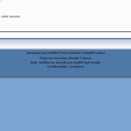
 cette session
Développé par
phpBB
® Forum Software © phpBB Limited
Traduction française officielle
©
Qiaeru
Style: SoftBlue by Joyce&Luna
phpBB-Style-Design
Confidentialité
|
Conditions