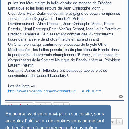
pu les inquiéter malgré la belle victoire de manche de Frédéric
Lamarque et les bons retours de Jean Christophe Morin .
C'est donc Peter Zeiler qui confirme et gagne ce beau championnat
, devant Julien Dejugnat et Thimothée Petetin.
Derrière suivent : Alain Renoux , Jean Christophe Morin , Pierre
Petetin , Henri Bérenger,Peter VanDer Schaaf,Jean Louis Petetin et
Frédéric Lamarque .Le classement complet des 26 concurrents
figure dans la série de photos ( lisible en agrandissant)
Un Championnat qui confirme le renouveau de la yole Ok en
Méditerranée , les belles possibilités du plan d'eau de Bandol dans
la perspective du prochain championnat d'Europe , et les capacités
d'organisation de la Société Nautique de Bandol chère au Président
Laurent Petetin.
Les amis Danois et Hollandais ont beaucoup apprécié et se
souviendront de l'accueil bandolais !
Les résultats =>
http://www.sn-bandol.com/wp-content/upl ... e_ok_s.htm
H
a
u
Répondre
t
5 messages • Page
1
sur
1
En poursuivant votre navigation sur ce site, vous
acceptez l’utilisation de cookies vous permettant
Aller
de bénéficier d’une expérience de navigation