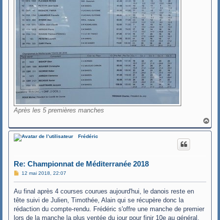
Après les 5 premières manches
H
a
u
Frédéric
t
Re: Championnat de Méditerranée 2018
M
12 mai 2018, 22:07
e
s
Au final après 4 courses courues aujourd'hui, le danois reste en
s
a
tête suivi de Julien, Timothée, Alain qui se récupère donc la
g
rédaction du compte-rendu. Frédéric s'offre une manche de premier
e
lors de la manche la plus ventée du jour pour finir 10e au général.