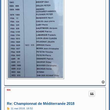
H
a
u
tim
t
Re: Championnat de Méditerranée 2018
M
11 mai 2018, 18:52