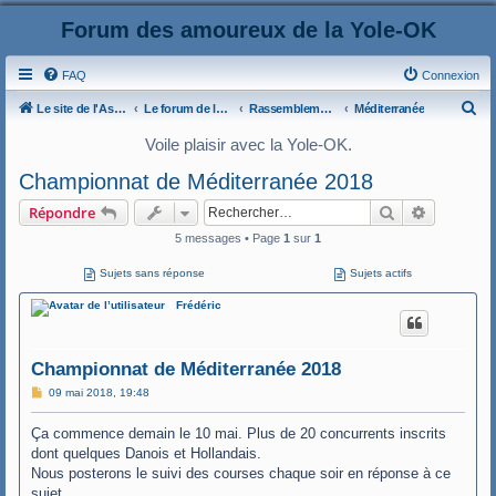
Forum des amoureux de la Yole-OK
FAQ
Connexion
R
Le site de l'AspryOK
Le forum de la Yole-OK
Rassemblements
Méditerranée
e
Voile plaisir avec la Yole-OK.
c
Championnat de Méditerranée 2018
h
Rechercher
Recherche
Répondre
e
5 messages • Page
1
sur
1
r
c
Sujets sans réponse
Sujets actifs
h
Frédéric
e
r
Championnat de Méditerranée 2018
M
09 mai 2018, 19:48
e
s
Ça commence demain le 10 mai. Plus de 20 concurrents inscrits
s
a
dont quelques Danois et Hollandais.
g
Nous posterons le suivi des courses chaque soir en réponse à ce
e
sujet.