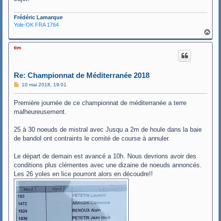
Frédéric Lamarque
Yole-OK FRA 1764
H
a
u
tim
t
Re: Championnat de Méditerranée 2018
M
10 mai 2018, 19:01
e
s
Première journée de ce championnat de méditerranée a terre
s
a
malheureusement.
g
e
25 à 30 noeuds de mistral avec Jusqu a 2m de houle dans la baie
de bandol ont contraints le comité de course à annuler.
Le départ de demain est avancé a 10h. Nous devrions avoir des
conditions plus clémentes avec une dizaine de noeuds annoncés.
Les 26 yoles en lice pourront alors en découdre!!