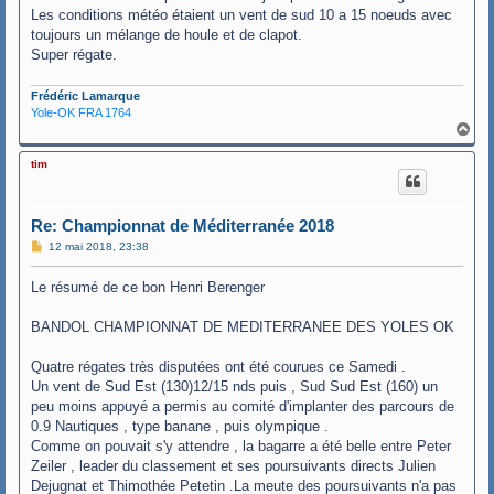
Les conditions météo étaient un vent de sud 10 a 15 noeuds avec
toujours un mélange de houle et de clapot.
Super régate.
Frédéric Lamarque
Yole-OK FRA 1764
H
a
u
tim
t
Re: Championnat de Méditerranée 2018
M
12 mai 2018, 23:38
e
s
Le résumé de ce bon Henri Berenger
s
a
g
BANDOL CHAMPIONNAT DE MEDITERRANEE DES YOLES OK
e
Quatre régates très disputées ont été courues ce Samedi .
Un vent de Sud Est (130)12/15 nds puis , Sud Sud Est (160) un
peu moins appuyé a permis au comité d'implanter des parcours de
0.9 Nautiques , type banane , puis olympique .
Comme on pouvait s'y attendre , la bagarre a été belle entre Peter
Zeiler , leader du classement et ses poursuivants directs Julien
Dejugnat et Thimothée Petetin .La meute des poursuivants n'a pas