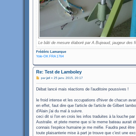
Le bâti de mesure élaboré par A.Bujeaud, jaugeur des f
Frédéric Lamarque
Yole-OK FRA 1764
Re: Test de Lamboley
M
par
jcl
»
25 janv. 2015, 20:17
e
s
Débat lancé mais réactions de l'auditoire poussives !
s
a
g
le froid intense et les occupations d'hiver de chacun avan
e
en effet, faut dire que l'article de l'article de Gilbert
d'Alain j'ai du mal à suivre.
ceci dit si l'on en crois les infos traduites à la louche 
Australie. et ptete meme que si le meme bateau aurait été
connais l'espèce humaine je me méfie. Faudra peut être 
toute plaisanterie mise à part je trouve que c'est une ex