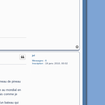
H
a
u
jcl
t
Messages :
6
Inscription :
19 janv. 2010, 00:02
onneau de pineau
me au mondial en
mais comme je
'un bateau qui