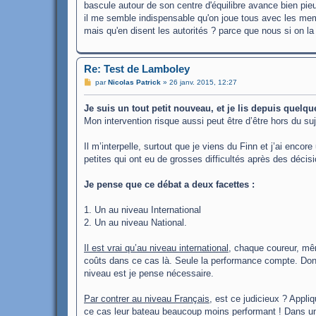
bascule autour de son centre d'équilibre avance bien pieux 
il me semble indispensable qu'on joue tous avec les m
mais qu'en disent les autorités ? parce que nous si on l
Re: Test de Lamboley
M
par
Nicolas Patrick
»
26 janv. 2015, 12:27
e
s
Je suis un tout petit nouveau, et je lis depuis quelq
s
a
Mon intervention risque aussi peut être d’être hors du s
g
e
Il m’interpelle, surtout que je viens du Finn et j’ai enc
petites qui ont eu de grosses difficultés après des déci
Je pense que ce débat a deux facettes :
1. Un au niveau International
2. Un au niveau National.
Il est vrai qu’au niveau international
, chaque coureur, mê
coûts dans ce cas là. Seule la performance compte. Don
niveau est je pense nécessaire.
Par contrer au niveau Français
, est ce judicieux ? Appliq
ce cas leur bateau beaucoup moins performant ! Dans un 