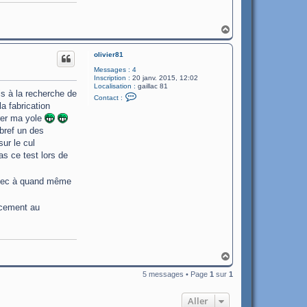
r
i
c
H
a
u
olivier81
t
Messages :
4
Inscription :
20 janv. 2015, 12:02
Localisation :
gaillac 81
is à la recherche de
C
Contact :
o
a fabrication
n
urer ma yole
t
a
bref un des
c
ur le cul
t
e
s ce test lors de
r
o
l
e mec à quand même
i
v
i
lacement au
e
r
8
1
H
a
5 messages • Page
1
sur
1
u
t
Aller