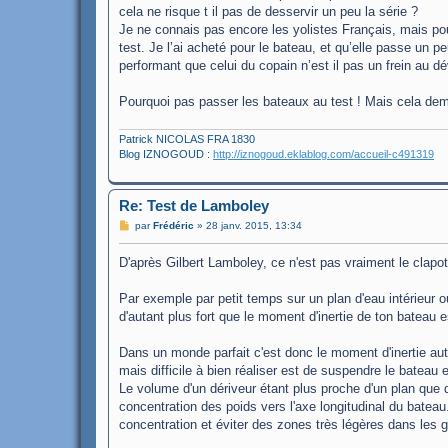
cela ne risque t il pas de desservir un peu la série ?
Je ne connais pas encore les yolistes Français, mais po
test. Je l’ai acheté pour le bateau, et qu’elle passe un 
performant que celui du copain n’est il pas un frein au 
Pourquoi pas passer les bateaux au test ! Mais cela dem
Patrick NICOLAS FRA 1830
Blog IZNOGOUD :
http://iznogoud.eklablog.com/accueil-c491319
Re: Test de Lamboley
M
par
Frédéric
»
28 janv. 2015, 13:34
e
s
D'après Gilbert Lamboley, ce n'est pas vraiment le clapot
s
a
g
Par exemple par petit temps sur un plan d'eau intérieur où
e
d'autant plus fort que le moment d'inertie de ton bateau es
Dans un monde parfait c'est donc le moment d'inertie aut
mais difficile à bien réaliser est de suspendre le bateau en
Le volume d'un dériveur étant plus proche d'un plan que d
concentration des poids vers l'axe longitudinal du bateau
concentration et éviter des zones très légères dans les gr