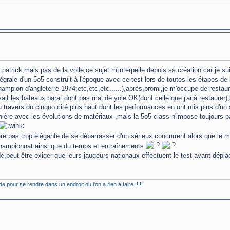
atrick,mais pas de la voile;ce sujet m'interpelle depuis sa création car je su
grale d'un 5o5 construit à l'époque avec ce test lors de toutes les étapes de l
ampion d'angleterre 1974;etc,etc,etc......),après,promi,je m'occupe de resta
t les bateaux barat dont pas mal de yole OK(dont celle que j'ai à restaurer);
 travers du cinquo cité plus haut dont les performances en ont mis plus d'un s
ière avec les évolutions de matériaux ,mais la 5o5 class n'impose toujours pa
ère pas trop élégante de se débarrasser d'un sérieux concurrent alors que l
hampionnat ainsi que du temps et entraînements
de,peut être exiger que leurs jaugeurs nationaux effectuent le test avant dép
de pour se rendre dans un endroit où l'on a rien à faire !!!!!