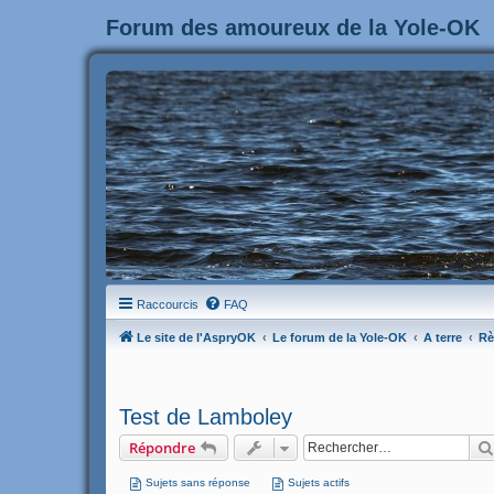
Forum des amoureux de la Yole-OK
Raccourcis
FAQ
Le site de l'AspryOK
Le forum de la Yole-OK
A terre
Rè
Test de Lamboley
Répondre
Sujets sans réponse
Sujets actifs