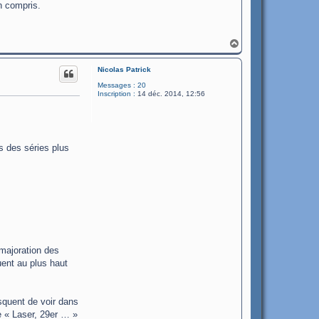
en compris.
H
a
u
Nicolas Patrick
t
Messages :
20
Inscription :
14 déc. 2014, 12:56
is des séries plus
majoration des
ent au plus haut
isquent de voir dans
e « Laser, 29er … »