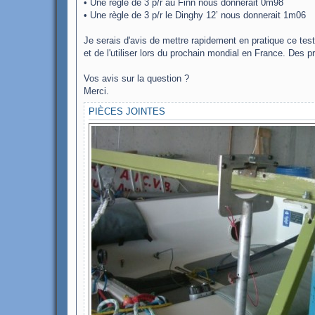
• Une règle de 3 p/r au Finn nous donnerait 0m98
• Une règle de 3 p/r le Dinghy 12’ nous donnerait 1m06
Je serais d'avis de mettre rapidement en pratique ce test
et de l'utiliser lors du prochain mondial en France. Des 
Vos avis sur la question ?
Merci.
PIÈCES JOINTES