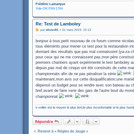
Frédéric Lamarque
Yole-OK FRA 1764
Re: Test de Lamboley
M
par
olivier81
»
01 mars 2015, 15:12
e
s
bonjour à tous;petit nouveau de ce forum comme nicolas p
s
a
tous éléménts pour mener ce test pour la restauration inté
g
donnant des résultats que pas mal connaissent (ya-za ch
e
pour ceux qui ne me connaissent pas,mon père construisai
premiers chantiers ayant expérimenté le test lamboley au
depuis,pas mal de cinquo ont été construits de cette man
championnats afin de ne pas pénaliser la série
maintenant,mon avis sur cette disqualification;une mani
dépensé un budget pour se rendre avec son bateau au c
bref,avant de faire venir des gars de l'autre bout du mon
championnat
e voilier est le moyen le plus lent;le plus inconfortable et le plus humi
Répondre
Revenir à « Règles de Jauge »