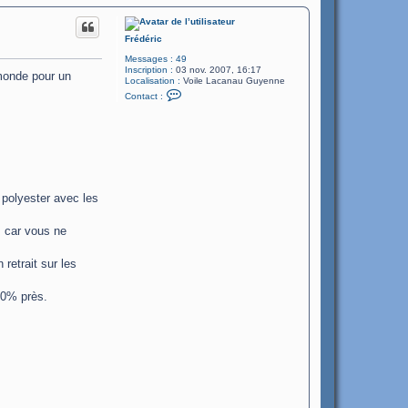
Frédéric
Messages :
49
Inscription :
03 nov. 2007, 16:17
 monde pour un
Localisation :
Voile Lacanau Guyenne
C
Contact :
o
n
t
a
c
t
e
r
F
 polyester avec les
r
é
d
, car vous ne
é
r
i
retrait sur les
c
10% près.