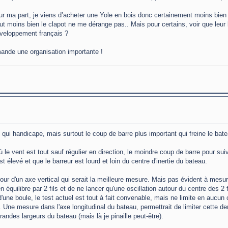
ur ma part, je viens d’acheter une Yole en bois donc certainement moins bien
peut moins bien le clapot ne me dérange pas.. Mais pour certains, voir que leu
développement français ?
ande une organisation importante !
 qui handicape, mais surtout le coup de barre plus important qui freine le bate
 le vent est tout sauf régulier en direction, le moindre coup de barre pour sui
t élevé et que le barreur est lourd et loin du centre d'inertie du bateau.
our d'un axe vertical qui serait la meilleure mesure. Mais pas évident à mesur
 équilibre par 2 fils et de ne lancer qu'une oscillation autour du centre des 2 f
'une boule, le test actuel est tout à fait convenable, mais ne limite en aucun 
. Une mesure dans l'axe longitudinal du bateau, permettrait de limiter cette de
andes largeurs du bateau (mais là je pinaille peut-être).