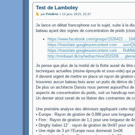
Test de Lamboley
M
par
Frédéric
»
12 janv. 2015, 22:37
e
s
Je lance un débat francophone sur le sujet, suite à la d
s
a
bateau ayant des signes de concentration de poids (cloison
g
e
https://www.facebook.com/groups/1526422 ... 16
https://translate.googleusercontent.com ... uu
https://translate.googleusercontent.com ... Ro
http://minbaad.dk/nyhed/archive/2015/06 ... glern
Je pense que plus de la moitié de la flotte aurait du êtr
techniques actuelles (résine époxyde et sous-vide) qui 
Il devient urgent de mettre en place un rayon de giratio
trouverez aucun bateau bois avec un puits de dérive de 
De plus un architecte Danois nous permet aujourd'hui de 
aspects de concentration du poids, soit un handicap non
Un dernier atout serait de se libérer des contraintes de
Une première analyse des dériveurs appliquant cette règ
• Europe : Rayon de giration de 0,888 pour une longueu
• Finn : Rayon de giration de 1,1 pour une longueur de 4m
• Dinghy italien 12’ : rayon de giration de 0m97 pour un
• Une règle de 3 p/r l’Europe nous donnerait 1m06