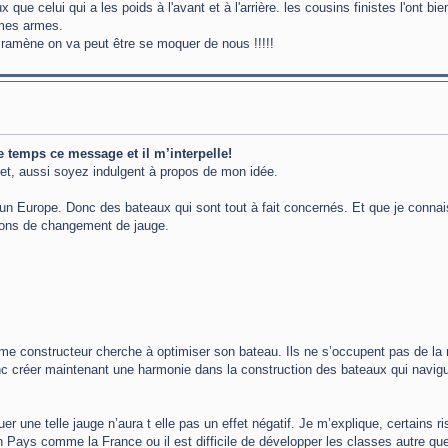
que celui qui a les poids à l'avant et à l'arrière. les cousins finistes l'ont bi
emes armes.
a ramène on va peut être se moquer de nous !!!!!
ue temps ce message et il m’interpelle!
ujet, aussi soyez indulgent à propos de mon idée.
ore un Europe. Donc des bateaux qui sont tout à fait concernés. Et que je conna
sions de changement de jauge.
me constructeur cherche à optimiser son bateau. Ils ne s’occupent pas de la 
c créer maintenant une harmonie dans la construction des bateaux qui navigu
uer une telle jauge n’aura t elle pas un effet négatif. Je m’explique, certains r
Pays comme la France ou il est difficile de développer les classes autre qu