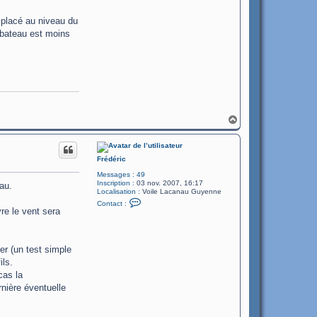
 placé au niveau du
r bateau est moins
H
a
u
t
Frédéric
Messages :
49
Inscription :
03 nov. 2007, 16:17
au.
Localisation :
Voile Lacanau Guyenne
C
Contact :
o
vre le vent sera
n
t
a
c
er (un test simple
t
e
ils.
r
cas la
F
r
rnière éventuelle
é
d
é