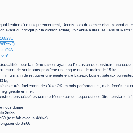
isqualification d'un unique concurrent, Danois, lors du dernier championnat du
 avant du cockpit p/r la cloison arrière) voir entre autres les liens suivants:
4165238/
mQW8PYxQ
MMgxbY9A
e-om/
e disqualifiée pour la même raison, ayant eu l'occasion de construire une coque
permettent de sortir sans problème une coque nue de moins de 15 kg.
n minimum afin de retrouver une équité entre bateaux bois et bateaux polyester
30 kg.
réaliser très facilement des Yole-OK en bois performantes, mais forcément en 
 négligeable en mer.
 constructions désuètes comme l'épaisseur de coque qui doit être constante à 
le nous donne :
r de 3m35
50 (test fait avec la dérive)
e longueur de 3m66