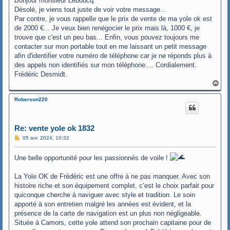
Bonjour monsieur Leboucq.
a
Désolé, je viens tout juste de voir votre message...
g
Par contre, je vous rappelle que le prix de vente de ma yole ok est
e
de 2000 €... Je veux bien renégocier le prix mais là, 1000 €, je
trouve que c'est un peu bas... Enfin, vous pouvez toujours me
contacter sur mon portable tout en me laissant un petit message
afin d'identifier votre numéro de téléphone car je ne réponds plus à
des appels non identifiés sur mon téléphone.... Cordialement.
Frédéric Desmidt.
H
a
u
Roberson220
t
Re: vente yole ok 1832
M
05 avr. 2024, 10:32
e
s
s
Une belle opportunité pour les passionnés de voile !
a
g
e
La Yole OK de Frédéric est une offre à ne pas manquer. Avec son
histoire riche et son équipement complet, c’est le choix parfait pour
quiconque cherche à naviguer avec style et tradition. Le soin
apporté à son entretien malgré les années est évident, et la
présence de la carte de navigation est un plus non négligeable.
Située à Camors, cette yole attend son prochain capitaine pour de