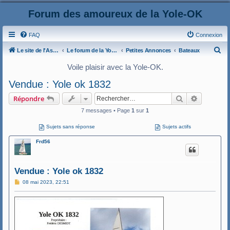
Forum des amoureux de la Yole-OK
FAQ
Connexion
R
Le site de l'AspryOK
Le forum de la Yole-OK
Petites Annonces
Bateaux
e
Voile plaisir avec la Yole-OK.
c
Vendue : Yole ok 1832
h
Rechercher
Recherche
Répondre
e
7 messages • Page
1
sur
1
r
c
Sujets sans réponse
Sujets actifs
h
Frd56
e
r
Vendue : Yole ok 1832
M
08 mai 2023, 22:51
e
s
s
a
g
e