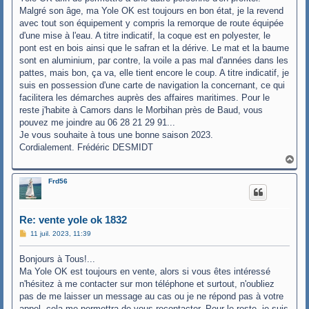
Malgré son âge, ma Yole OK est toujours en bon état, je la revend
avec tout son équipement y compris la remorque de route équipée
d'une mise à l'eau. A titre indicatif, la coque est en polyester, le
pont est en bois ainsi que le safran et la dérive. Le mat et la baume
sont en aluminium, par contre, la voile a pas mal d'années dans les
pattes, mais bon, ça va, elle tient encore le coup. A titre indicatif, je
suis en possession d'une carte de navigation la concernant, ce qui
facilitera les démarches auprès des affaires maritimes. Pour le
reste j'habite à Camors dans le Morbihan près de Baud, vous
pouvez me joindre au 06 28 21 29 91...
Je vous souhaite à tous une bonne saison 2023.
Cordialement. Frédéric DESMIDT
H
a
u
Frd56
t
Re: vente yole ok 1832
M
11 juil. 2023, 11:39
e
s
Bonjours à Tous!...
s
a
Ma Yole OK est toujours en vente, alors si vous êtes intéressé
g
n'hésitez à me contacter sur mon téléphone et surtout, n'oubliez
e
pas de me laisser un message au cas ou je ne répond pas à votre
appel, cela me permettra de vous recontacter. Pour le reste, je suis