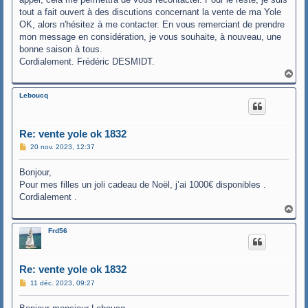
tout a fait ouvert à des discutions concernant la vente de ma Yole
OK, alors n'hésitez à me contacter. En vous remerciant de prendre
mon message en considération, je vous souhaite, à nouveau, une
bonne saison à tous.
Cordialement. Frédéric DESMIDT.
H
a
u
Leboucq
t
Re: vente yole ok 1832
M
20 nov. 2023, 12:37
e
s
Bonjour,
s
a
Pour mes filles un joli cadeau de Noël, j’ai 1000€ disponibles .
g
Cordialement .
e
H
a
u
Frd56
t
Re: vente yole ok 1832
M
11 déc. 2023, 09:27
e
s
s