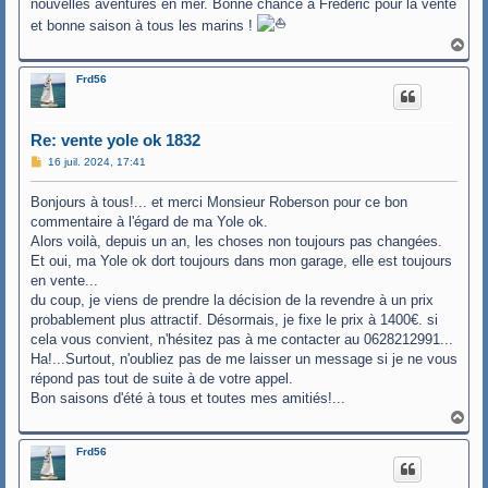
nouvelles aventures en mer. Bonne chance à Frédéric pour la vente
et bonne saison à tous les marins !
H
a
u
Frd56
t
Re: vente yole ok 1832
M
16 juil. 2024, 17:41
e
s
Bonjours à tous!... et merci Monsieur Roberson pour ce bon
s
a
commentaire à l'égard de ma Yole ok.
g
Alors voilà, depuis un an, les choses non toujours pas changées.
e
Et oui, ma Yole ok dort toujours dans mon garage, elle est toujours
en vente...
du coup, je viens de prendre la décision de la revendre à un prix
probablement plus attractif. Désormais, je fixe le prix à 1400€. si
cela vous convient, n'hésitez pas à me contacter au 0628212991...
Ha!...Surtout, n'oubliez pas de me laisser un message si je ne vous
répond pas tout de suite à de votre appel.
Bon saisons d'été à tous et toutes mes amitiés!...
H
a
u
Frd56
t