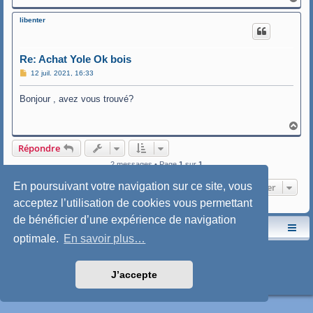
a
u
libenter
t
Re: Achat Yole Ok bois
M
12 juil. 2021, 16:33
e
s
Bonjour , avez vous trouvé?
s
a
g
e
H
a
u
Répondre
t
2 messages • Page
1
sur
1
En poursuivant votre navigation sur ce site, vous
Aller
acceptez l’utilisation de cookies vous permettant
de bénéficier d’une expérience de navigation
Le site de l'AspryOK
Le forum de la Yole-OK
optimale.
En savoir plus…
Développé par
phpBB
® Forum Software © phpBB Limited
Traduction française officielle
©
Qiaeru
Style: SoftBlue by Joyce&Luna
phpBB-Style-Design
J’accepte
Confidentialité
|
Conditions