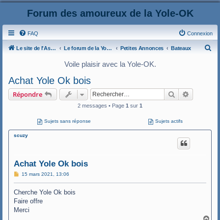
Forum des amoureux de la Yole-OK
FAQ
Connexion
R
Le site de l'AspryOK
Le forum de la Yole-OK
Petites Annonces
Bateaux
e
Voile plaisir avec la Yole-OK.
c
Achat Yole Ok bois
h
Rechercher
Recherche
Répondre
e
2 messages • Page
1
sur
1
r
c
Sujets sans réponse
Sujets actifs
h
scuzy
e
r
Achat Yole Ok bois
M
15 mars 2021, 13:06
e
s
Cherche Yole Ok bois
s
a
Faire offre
g
Merci
e
H