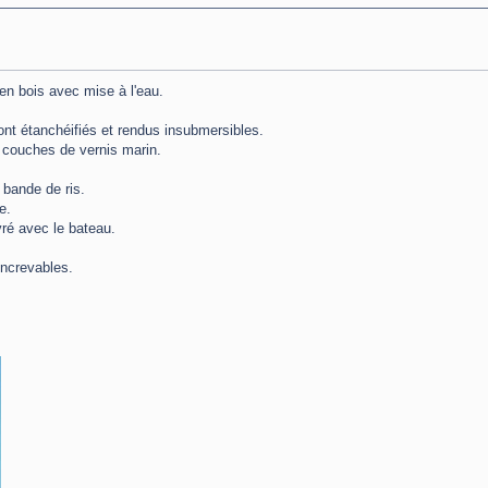
en bois avec mise à l'eau.
ont étanchéifiés et rendus insubmersibles.
4 couches de vernis marin.
 bande de ris.
e.
ivré avec le bateau.
increvables.