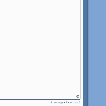
H
a
1 message • Page
1
sur
1
u