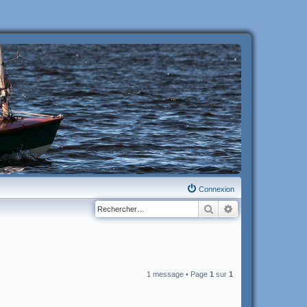
Connexion
Rechercher
Recherche avanc
1 message • Page
1
sur
1