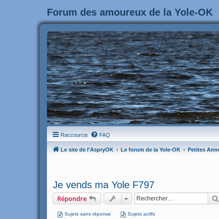
Forum des amoureux de la Yole-OK
Raccourcis
FAQ
Le site de l'AspryOK
Le forum de la Yole-OK
Petites Ann
Je vends ma Yole F797
Répondre
Sujets sans réponse
Sujets actifs