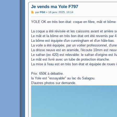
Je vends ma Yole F797
M
par
FGil
»
16 janv. 2025, 10:14
e
s
YOLE OK en très bon état: coque en fibre, mât et bôme 
s
a
g
La coque a été révisée et les caissons avant et arrière s
e
Le mât et la bôme en très bon état ont été revernis par 
La bôme est équipée d'un cunningham et d'un hâle-bas.
La voile a été équipée, par un voilier professionnel, d'une
La drisse neuve est en aramide, l'écoute 10mm est neuv
Le safran (ex 420) est relevable: le safran d'origine est l
Le mât est livré avec un tube de protection étanche.
La mise à l'eau est en très bon état et équipée de roues 
Prix: 650€ à débattre.
la Yole est "essayable" au lac du Salagou.
D'autres photos sur demande.