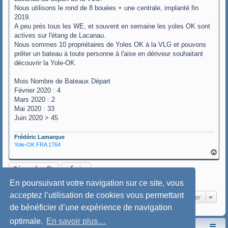
Nous utilisons le rond de 8 bouées + une centrale, implanté fin
2019.
A peu près tous les WE, et souvent en semaine les yoles OK sont
actives sur l'étang de Lacanau.
Nous sommes 10 propriétaires de Yoles OK à la VLG et pouvons
prêter un bateau à toute personne à l'aise en dériveur souhaitant
découvrir la Yole-OK.
Mois Nombre de Bateaux Départ
Février 2020 : 4
Mars 2020 : 2
Mai 2020 : 33
Juin 2020 > 45
Frédéric Lamarque
Yole-OK FRA 1764
H
a
u
Répondre
t
1 message • Page
1
sur
1
En poursuivant votre navigation sur ce site, vous
acceptez l’utilisation de cookies vous permettant
Aller
de bénéficier d’une expérience de navigation
optimale.
En savoir plus…
Le site de l'AspryOK
Le forum de la Yole-OK