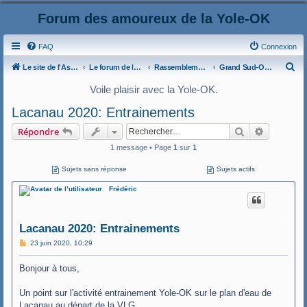
Forum des amoureux de la Yole-OK
FAQ
Connexion
R
Le site de l'AspryOK
Le forum de la Yole-OK
Rassemblements
Grand Sud-Ouest
e
Voile plaisir avec la Yole-OK.
c
Lacanau 2020: Entrainements
h
Rechercher
Recherche
Répondre
e
1 message • Page
1
sur
1
r
c
Sujets sans réponse
Sujets actifs
h
Frédéric
e
r
Lacanau 2020: Entrainements
M
23 juin 2020, 10:29
e
s
Bonjour à tous,
s
a
g
Un point sur l'activité entrainement Yole-OK sur le plan d'eau de
e
Lacanau au départ de la VLG.