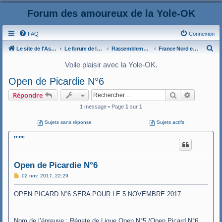
Forum des amoureux de la Yole-OK
FAQ
Connexion
R
Le site de l'AspryOK
Le forum de la Yole-OK
Rassemblements
France Nord et Belgique
e
Voile plaisir avec la Yole-OK.
c
Open de Picardie N°6
h
Rechercher
Recherche
Répondre
e
1 message • Page
1
sur
1
r
c
Sujets sans réponse
Sujets actifs
h
remi
e
r
Open de Picardie N°6
M
02 nov. 2017, 22:29
e
s
OPEN PICARD N°6 SERA POUR LE 5 NOVEMBRE 2017
s
a
g
e
Nom de l’épreuve : Régate de Ligue Open N°5 /Open Picard N°6