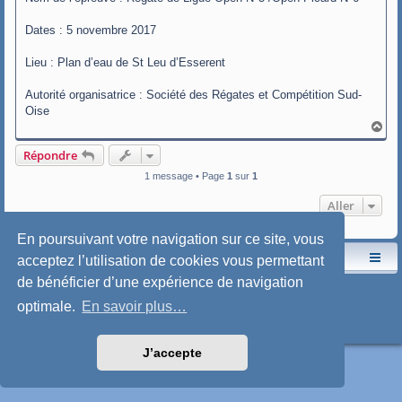
Dates : 5 novembre 2017
Lieu : Plan d’eau de St Leu d’Esserent
Autorité organisatrice : Société des Régates et Compétition Sud-
Oise
H
a
u
Répondre
t
1 message • Page
1
sur
1
Aller
En poursuivant votre navigation sur ce site, vous
acceptez l’utilisation de cookies vous permettant
Le site de l'AspryOK
Le forum de la Yole-OK
de bénéficier d’une expérience de navigation
Développé par
phpBB
® Forum Software © phpBB Limited
Traduction française officielle
©
Qiaeru
optimale.
En savoir plus…
Style: SoftBlue by Joyce&Luna
phpBB-Style-Design
Confidentialité
|
Conditions
J’accepte