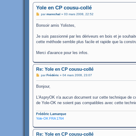
Yole en CP cousu-collé
M
par
marechal
»
03 mars 2008, 22:52
e
s
Bonsoir amis Yolistes,
s
a
g
Je suis passionné par les dériveurs en bois et je souhait
e
cette méthode semble plus facile et rapide que la construc
Merci d'avance pour les infos.
Re: Yole en CP cousu-collé
M
par
Frédéric
»
04 mars 2008, 23:07
e
s
Bonjour,
s
a
g
L'AspryOK n'a aucun document sur cette technique de con
e
de Yole-OK ne soient pas compatibles avec cette techni
Frédéric Lamarque
Yole-OK FRA 1764
Re: Yole en CP cousu-collé