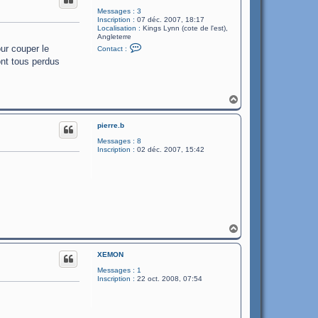
é
Messages :
3
r
Inscription :
07 déc. 2007, 18:17
i
Localisation :
Kings Lynn (cote de l'est),
c
Angleterre
C
ur couper le
Contact :
o
ont tous perdus
n
t
a
c
t
H
e
a
r
u
d
pierre.b
t
a
v
Messages :
8
e
Inscription :
02 déc. 2007, 15:42
H
a
u
XEMON
t
Messages :
1
Inscription :
22 oct. 2008, 07:54