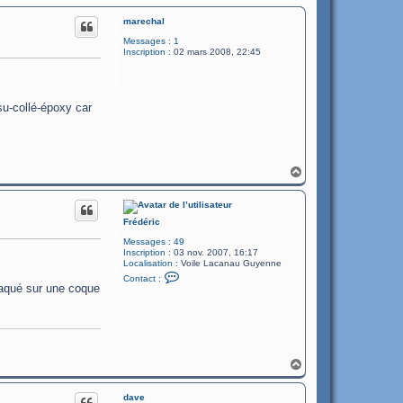
marechal
Messages :
1
Inscription :
02 mars 2008, 22:45
su-collé-époxy car
H
a
u
t
Frédéric
Messages :
49
Inscription :
03 nov. 2007, 16:17
Localisation :
Voile Lacanau Guyenne
C
Contact :
o
laqué sur une coque
n
t
a
c
t
e
r
H
F
a
r
u
é
dave
t
d