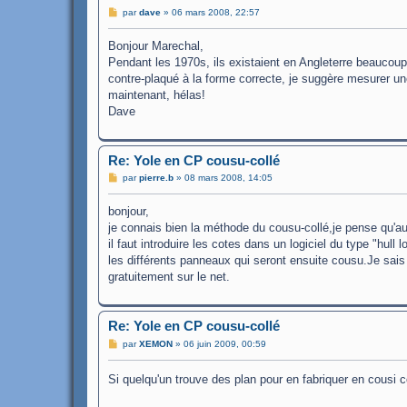
M
par
dave
»
06 mars 2008, 22:57
e
s
Bonjour Marechal,
s
a
Pendant les 1970s, ils existaient en Angleterre beaucoup
g
contre-plaqué à la forme correcte, je suggère mesurer u
e
maintenant, hélas!
Dave
Re: Yole en CP cousu-collé
M
par
pierre.b
»
08 mars 2008, 14:05
e
s
bonjour,
s
a
je connais bien la méthode du cousu-collé,je pense qu'au
g
il faut introduire les cotes dans un logiciel du type "hull 
e
les différents panneaux qui seront ensuite cousu.Je sais 
gratuitement sur le net.
Re: Yole en CP cousu-collé
M
par
XEMON
»
06 juin 2009, 00:59
e
s
s
Si quelqu'un trouve des plan pour en fabriquer en cousi co
a
g