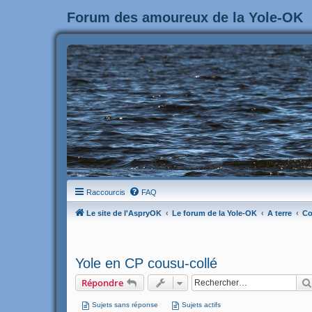
Forum des amoureux de la Yole-OK
Raccourcis
FAQ
Le site de l'AspryOK
Le forum de la Yole-OK
A terre
Co
Yole en CP cousu-collé
Répondre
Sujets sans réponse
Sujets actifs