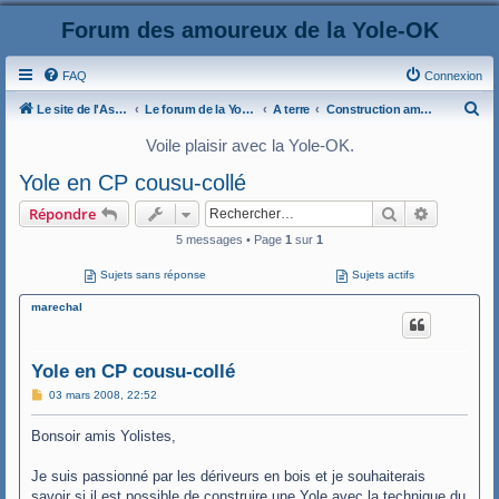
Forum des amoureux de la Yole-OK
FAQ
Connexion
R
Le site de l'AspryOK
Le forum de la Yole-OK
A terre
Construction amateur
e
Voile plaisir avec la Yole-OK.
c
Yole en CP cousu-collé
h
Rechercher
Recherche
Répondre
e
5 messages • Page
1
sur
1
r
c
Sujets sans réponse
Sujets actifs
h
marechal
e
r
Yole en CP cousu-collé
M
03 mars 2008, 22:52
e
s
Bonsoir amis Yolistes,
s
a
g
Je suis passionné par les dériveurs en bois et je souhaiterais
e
savoir si il est possible de construire une Yole avec la technique du