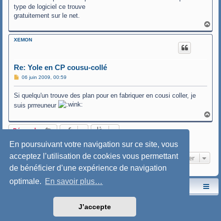
type de logiciel ce trouve
gratuitement sur le net.
H
a
u
XEMON
t
Re: Yole en CP cousu-collé
M
06 juin 2009, 00:59
e
s
Si quelqu'un trouve des plan pour en fabriquer en cousi coller, je
s
a
suis prrreuneur
g
e
H
a
u
Répondre
t
5 messages • Page
1
sur
1
En poursuivant votre navigation sur ce site, vous
acceptez l’utilisation de cookies vous permettant
Aller
de bénéficier d’une expérience de navigation
optimale.
En savoir plus…
Le site de l'AspryOK
Le forum de la Yole-OK
Développé par
phpBB
® Forum Software © phpBB Limited
J’accepte
Traduction française officielle
©
Qiaeru
Style: SoftBlue by Joyce&Luna
phpBB-Style-Design