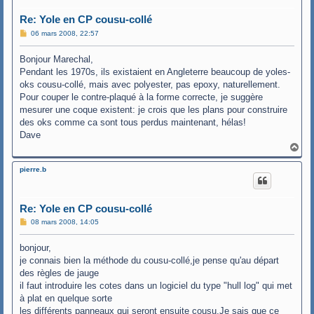
Re: Yole en CP cousu-collé
M
06 mars 2008, 22:57
e
s
Bonjour Marechal,
s
a
Pendant les 1970s, ils existaient en Angleterre beaucoup de yoles-
g
oks cousu-collé, mais avec polyester, pas epoxy, naturellement.
e
Pour couper le contre-plaqué à la forme correcte, je suggère
mesurer une coque existent: je crois que les plans pour construire
des oks comme ca sont tous perdus maintenant, hélas!
Dave
H
a
u
pierre.b
t
Re: Yole en CP cousu-collé
M
08 mars 2008, 14:05
e
s
bonjour,
s
a
je connais bien la méthode du cousu-collé,je pense qu'au départ
g
des règles de jauge
e
il faut introduire les cotes dans un logiciel du type "hull log" qui met
à plat en quelque sorte
les différents panneaux qui seront ensuite cousu.Je sais que ce