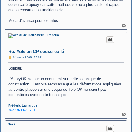
cousu-collé-époxy car cette méthode semble plus facile et rapide
que la construction traditionnelle.
Merci d'avance pour les infos.
H
a
u
Frédéric
t
Re: Yole en CP cousu-collé
M
04 mars 2008, 23:07
e
s
Bonjour,
s
a
g
L'AspryOK n'a aucun document sur cette technique de
e
construction. Il est vraisemblable que les déformations appliquées
au contre-plaqué sur une coque de Yole-OK ne soient pas
compatibles avec cette technique.
Frédéric Lamarque
Yole-OK FRA 1764
H
a
u
dave
t