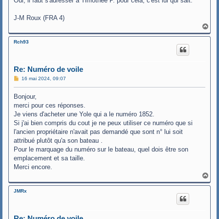
Oui, il faut s'adresser à Timothée P. pour cela, c'est lui qui sait.
J-M Roux (FRA 4)
H
a
u
Rch93
t
Re: Numéro de voile
M
16 mai 2024, 09:07
e
s
Bonjour,
s
a
merci pour ces réponses.
g
Je viens d'acheter une Yole qui a le numéro 1852.
e
Si j'ai bien compris du cout je ne peux utiliser ce numéro que si
l'ancien propriétaire n'avait pas demandé que sont n° lui soit
attribué plutôt qu'a son bateau .
Pour le marquage du numéro sur le bateau, quel dois être son
emplacement et sa taille.
Merci encore.
H
a
u
JMRx
t
Re: Numéro de voile