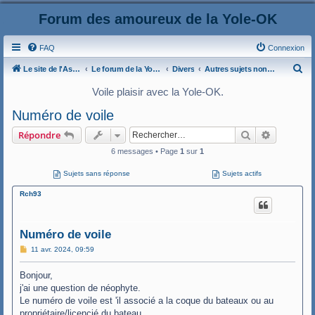
Forum des amoureux de la Yole-OK
FAQ
Connexion
R
Le site de l'AspryOK
Le forum de la Yole-OK
Divers
Autres sujets non classés
e
Voile plaisir avec la Yole-OK.
c
Numéro de voile
h
Rechercher
Recherche
Répondre
e
6 messages • Page
1
sur
1
r
c
Sujets sans réponse
Sujets actifs
h
Rch93
e
r
Numéro de voile
M
11 avr. 2024, 09:59
e
s
Bonjour,
s
a
j'ai une question de néophyte.
g
Le numéro de voile est 'il associé a la coque du bateaux ou au
e
propriétaire/licencié du bateau.