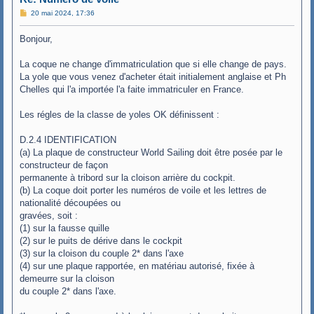
M
20 mai 2024, 17:36
e
s
Bonjour,
s
a
g
La coque ne change d'immatriculation que si elle change de pays.
e
La yole que vous venez d'acheter était initialement anglaise et Ph
Chelles qui l'a importée l'a faite immatriculer en France.
Les régles de la classe de yoles OK définissent :
D.2.4 IDENTIFICATION
(a) La plaque de constructeur World Sailing doit être posée par le
constructeur de façon
permanente à tribord sur la cloison arrière du cockpit.
(b) La coque doit porter les numéros de voile et les lettres de
nationalité découpées ou
gravées, soit :
(1) sur la fausse quille
(2) sur le puits de dérive dans le cockpit
(3) sur la cloison du couple 2* dans l'axe
(4) sur une plaque rapportée, en matériau autorisé, fixée à
demeurre sur la cloison
du couple 2* dans l'axe.