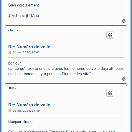
Bien cordialement
J-M Roux (FRA 4)
H
a
u
chartrain
t
Re: Numéro de voile
M
04 mai 2024, 20:01
e
s
bonjour
s
a
est ce qu'il existe une liste avec les numéros de voile déjà attribués
g
ou libres comme il y a pour les Finn sur les site?
e
H
a
u
JMRx
t
Re: Numéro de voile
M
05 mai 2024, 17:49
e
s
Bonjour Bruno,
s
a
g
e