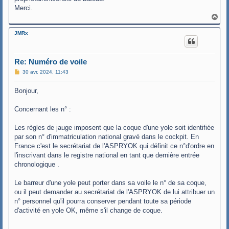
Merci.
H
a
u
JMRx
t
Re: Numéro de voile
M
30 avr. 2024, 11:43
e
s
Bonjour,
s
a
g
Concernant les n° :
e
Les règles de jauge imposent que la coque d'une yole soit identifiée
par son n° d'immatriculation national gravé dans le cockpit. En
France c'est le secrétariat de l'ASPRYOK qui définit ce n°d'ordre en
l'inscrivant dans le registre national en tant que dernière entrée
chronologique .
Le barreur d'une yole peut porter dans sa voile le n° de sa coque,
ou il peut demander au secrétariat de l'ASPRYOK de lui attribuer un
n° personnel qu'il pourra conserver pendant toute sa période
d'activité en yole OK, même s'il change de coque.