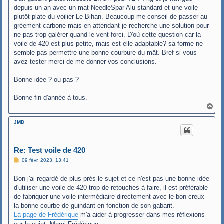
depuis un an avec un mat NeedleSpar Alu standard et une voile
plutôt plate du voilier Le Bihan. Beaucoup me conseil de passer au
gréement carbone mais en attendant je recherche une solution pour
ne pas trop galérer quand le vent forci. D'où cette question car la
voile de 420 est plus petite, mais est-elle adaptable? sa forme ne
semble pas permettre une bonne courbure du mât. Bref si vous
avez tester merci de me donner vos conclusions.
Bonne idée ? ou pas ?
Bonne fin d'année à tous.
H
a
u
JMD
t
Re: Test voile de 420
M
09 févr. 2023, 13:41
e
s
Bon j'ai regardé de plus près le sujet et ce n'est pas une bonne idée
s
a
d'utiliser une voile de 420 trop de retouches à faire, il est préférable
g
de fabriquer une voile intermédiaire directement avec le bon creux
e
la bonne courbe de guindant en fonction de son gabarit.
La page de Frédérique
m'a aider à progresser dans mes réflexions