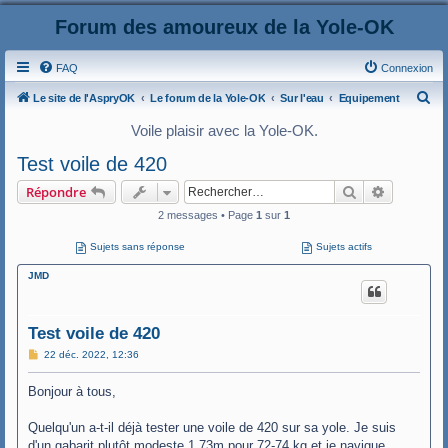
Forum des amoureux de la Yole-OK
FAQ
Connexion
R
Le site de l'AspryOK
Le forum de la Yole-OK
Sur l'eau
Equipement
e
Voile plaisir avec la Yole-OK.
c
Test voile de 420
h
Rechercher
Recherche
Répondre
e
2 messages • Page
1
sur
1
r
c
Sujets sans réponse
Sujets actifs
h
JMD
e
r
Test voile de 420
M
22 déc. 2022, 12:36
e
s
Bonjour à tous,
s
a
g
Quelqu'un a-t-il déjà tester une voile de 420 sur sa yole. Je suis
e
d'un gabarit plutôt modeste 1.73m pour 72-74 kg et je navigue