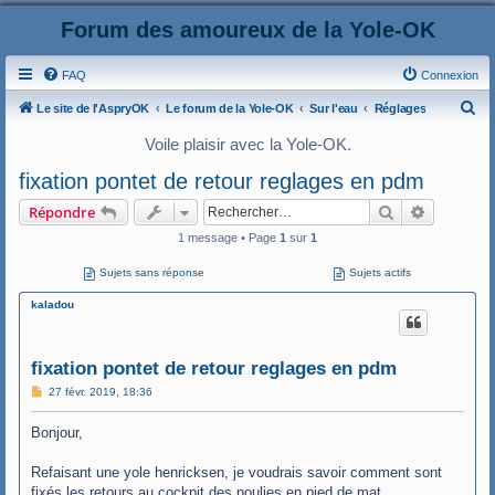
Forum des amoureux de la Yole-OK
FAQ
Connexion
R
Le site de l'AspryOK
Le forum de la Yole-OK
Sur l'eau
Réglages
e
Voile plaisir avec la Yole-OK.
c
fixation pontet de retour reglages en pdm
h
Rechercher
Recherche
Répondre
e
1 message • Page
1
sur
1
r
c
Sujets sans réponse
Sujets actifs
h
kaladou
e
r
fixation pontet de retour reglages en pdm
M
27 févr. 2019, 18:36
e
s
Bonjour,
s
a
g
Refaisant une yole henricksen, je voudrais savoir comment sont
e
fixés les retours au cockpit des poulies en pied de mat.