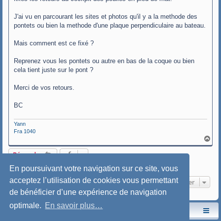
J'ai vu en parcourant les sites et photos qu'il y a la methode des
pontets ou bien la methode d'une plaque perpendiculaire au bateau.
Mais comment est ce fixé ?
Reprenez vous les pontets ou autre en bas de la coque ou bien
cela tient juste sur le pont ?
Merci de vos retours.
BC
Yann
Fra 1040
H
a
u
Répondre
t
1 message • Page
1
sur
1
En poursuivant votre navigation sur ce site, vous
acceptez l’utilisation de cookies vous permettant
Aller
de bénéficier d’une expérience de navigation
optimale.
En savoir plus…
Le site de l'AspryOK
Le forum de la Yole-OK