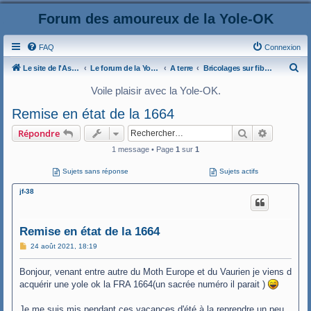
Forum des amoureux de la Yole-OK
FAQ
Connexion
R
Le site de l'AspryOK
Le forum de la Yole-OK
A terre
Bricolages sur fibre de verre
e
Voile plaisir avec la Yole-OK.
c
Remise en état de la 1664
h
Rechercher
Recherche
Répondre
e
1 message • Page
1
sur
1
r
c
Sujets sans réponse
Sujets actifs
h
jf-38
e
r
Remise en état de la 1664
M
24 août 2021, 18:19
e
s
Bonjour, venant entre autre du Moth Europe et du Vaurien je viens d
s
a
acquérir une yole ok la FRA 1664(un sacrée numéro il parait )
g
e
Je me suis mis pendant ces vacances d'été à la reprendre un peu