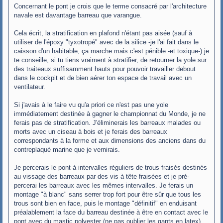
Concernant le pont je crois que le terme consacré par l'architecture
e
navale est davantage barreau que varangue.
Cela écrit, la stratification en plafond n'étant pas aisée (sauf à
utiliser de l'époxy "tyxotropé" avec de la silice -je l'ai fait dans le
caisson d'un habitable, ça marche mais c'est pénible -et toxique-) je
te conseille, si tu tiens vraiment à stratifier, de retourner la yole sur
des traiteaux suffisamment hauts pour pouvoir travailler debout
dans le cockpit et de bien aérer ton espace de travail avec un
ventilateur.
Si j'avais à le faire vu qu'a priori ce n'est pas une yole
immédiatement destinée à gagner le championnat du Monde, je ne
ferais pas de stratification. J'éliminerais les barreaux malades ou
morts avec un ciseau à bois et je ferais des barreaux
correspondants à la forme et aux dimensions des anciens dans du
contreplaqué marine que je vernirais.
Je percerais le pont à intervalles réguliers de trous fraisés destinés
au vissage des barreaux par des vis à tête fraisées et je pré-
percerai les barreaux avec les mêmes intervalles. Je ferais un
montage "à blanc" sans serrer trop fort pour être sûr que tous les
trous sont bien en face, puis le montage "définitif" en enduisant
préalablement la face du barreau destinée à être en contact avec le
pont avec du mastic polyester (ne pas oublier les gants en latex).