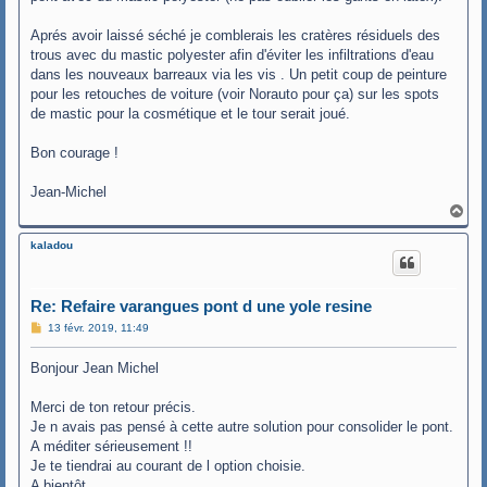
Aprés avoir laissé séché je comblerais les cratères résiduels des
trous avec du mastic polyester afin d'éviter les infiltrations d'eau
dans les nouveaux barreaux via les vis . Un petit coup de peinture
pour les retouches de voiture (voir Norauto pour ça) sur les spots
de mastic pour la cosmétique et le tour serait joué.
Bon courage !
Jean-Michel
H
a
u
kaladou
t
Re: Refaire varangues pont d une yole resine
M
13 févr. 2019, 11:49
e
s
Bonjour Jean Michel
s
a
g
Merci de ton retour précis.
e
Je n avais pas pensé à cette autre solution pour consolider le pont.
A méditer sérieusement !!
Je te tiendrai au courant de l option choisie.
A bientôt