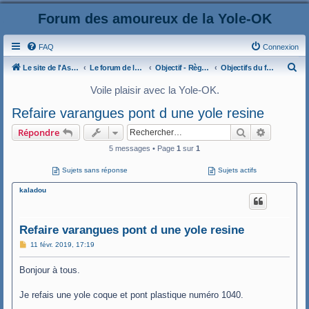
Forum des amoureux de la Yole-OK
FAQ
Connexion
R
Le site de l'AspryOK
Le forum de la Yole-OK
Objectif - Règles et usages du forum Yole-OK
Objectifs du forum
e
Voile plaisir avec la Yole-OK.
c
Refaire varangues pont d une yole resine
h
Rechercher
Recherche
Répondre
e
5 messages • Page
1
sur
1
r
c
Sujets sans réponse
Sujets actifs
h
kaladou
e
r
Refaire varangues pont d une yole resine
M
11 févr. 2019, 17:19
e
s
Bonjour à tous.
s
a
g
Je refais une yole coque et pont plastique numéro 1040.
e