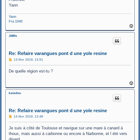
Yann
Yann
Fra 1040
H
a
u
JMRx
t
Re: Refaire varangues pont d une yole resine
M
13 févr. 2019, 13:51
e
s
De quelle région est-tu ?
s
a
g
e
H
a
u
kaladou
t
Re: Refaire varangues pont d une yole resine
M
14 févr. 2019, 12:48
e
s
Je suis à côté de Toulouse et navigue sur une mare à canard à
s
a
thoux, mais aussi à carbonne ou encore à Narbonne, et l été vers
g
dinard.
e