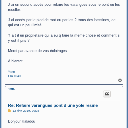
J ai un souci d accès pour refaire les varangues sous le pont ou les
recoller.
J ai accès par le pied de mat ou par les 2 trous des bassines, ce
qui est un peu limité.
Y a t il un propriétaire qui a eu q faire la même chose et comment s
y est il pris ?
Merci par avance de vos éclairages.
A bientot
Yann
Fra 1040
H
a
u
JMRx
t
Re: Refaire varangues pont d une yole resine
M
12 févr. 2019, 20:36
e
s
Bonjour Kaladou
s
a
g