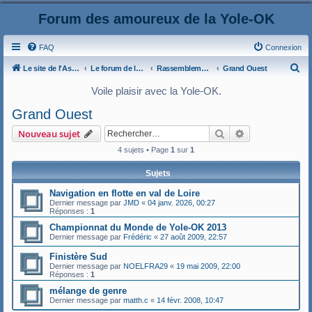
Forum des amoureux de la Yole-OK
FAQ
Connexion
R
Le site de l'AspryOK
Le forum de la Yole-OK
Rassemblements
Grand Ouest
e
Voile plaisir avec la Yole-OK.
c
Grand Ouest
h
Rechercher
Recherche ava
Nouveau sujet
e
4 sujets • Page
1
sur
1
r
c
Sujets
h
Navigation en flotte en val de Loire
e
Dernier message par
JMD
«
04 janv. 2026, 00:27
Réponses :
1
r
Championnat du Monde de Yole-OK 2013
Dernier message par
Frédéric
«
27 août 2009, 22:57
Finistère Sud
Dernier message par
NOELFRA29
«
19 mai 2009, 22:00
Réponses :
1
mélange de genre
Dernier message par
matth.c
«
14 févr. 2008, 10:47