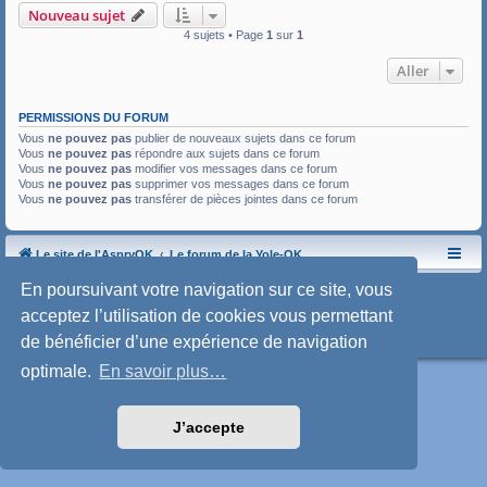
Nouveau sujet
4 sujets • Page
1
sur
1
Aller
PERMISSIONS DU FORUM
Vous
ne pouvez pas
publier de nouveaux sujets dans ce forum
Vous
ne pouvez pas
répondre aux sujets dans ce forum
Vous
ne pouvez pas
modifier vos messages dans ce forum
Vous
ne pouvez pas
supprimer vos messages dans ce forum
Vous
ne pouvez pas
transférer de pièces jointes dans ce forum
Le site de l'AspryOK
Le forum de la Yole-OK
Développé par
phpBB
® Forum Software © phpBB Limited
En poursuivant votre navigation sur ce site, vous
Traduction française officielle
©
Qiaeru
acceptez l’utilisation de cookies vous permettant
Style: SoftBlue by Joyce&Luna
phpBB-Style-Design
Confidentialité
|
Conditions
de bénéficier d’une expérience de navigation
optimale.
En savoir plus…
J’accepte