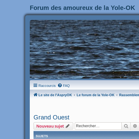
Forum des amoureux de la Yole-OK
Raccourcis
FAQ
Le site de l'AspryOK
Le forum de la Yole-OK
Rassemble
Grand Ouest
Rech
Nouveau sujet
SUJETS