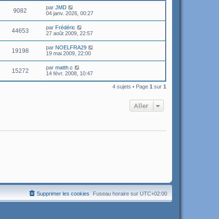
par
JMD
9082
04 janv. 2026, 00:27
par
Frédéric
44653
27 août 2009, 22:57
par
NOELFRA29
19198
19 mai 2009, 22:00
par
matth.c
15272
14 févr. 2008, 10:47
4 sujets • Page
1
sur
1
Aller
Supprimer les cookies
Fuseau horaire sur
UTC+02:00