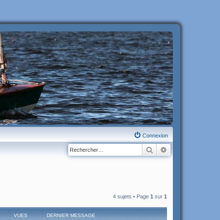
Connexion
Rechercher
Recherche avanc
4 sujets • Page
1
sur
1
VUES
DERNIER MESSAGE