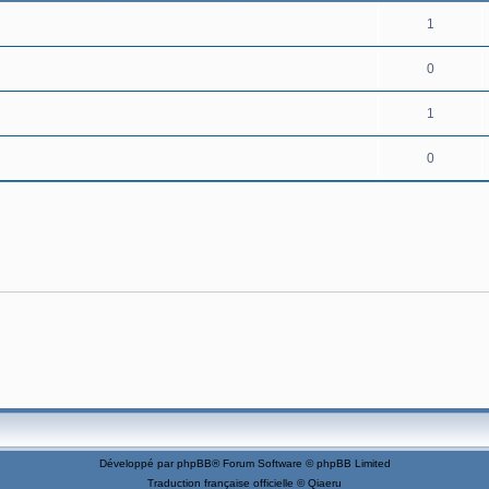
1
0
1
0
Développé par
phpBB
® Forum Software © phpBB Limited
Traduction française officielle
©
Qiaeru