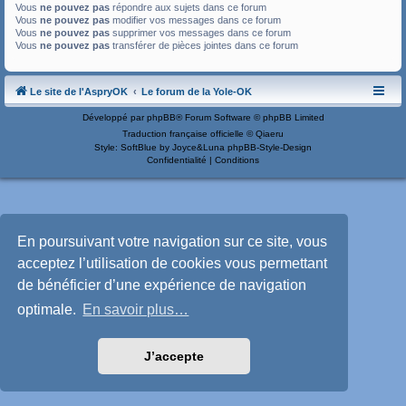
Vous
ne pouvez pas
répondre aux sujets dans ce forum
Vous
ne pouvez pas
modifier vos messages dans ce forum
Vous
ne pouvez pas
supprimer vos messages dans ce forum
Vous
ne pouvez pas
transférer de pièces jointes dans ce forum
Le site de l'AspryOK
Le forum de la Yole-OK
Développé par
phpBB
® Forum Software © phpBB Limited
Traduction française officielle
©
Qiaeru
Style: SoftBlue by Joyce&Luna
phpBB-Style-Design
Confidentialité
|
Conditions
En poursuivant votre navigation sur ce site, vous
acceptez l’utilisation de cookies vous permettant
de bénéficier d’une expérience de navigation
optimale.
En savoir plus…
J’accepte