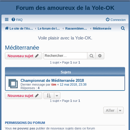
Forum des amoureux de la Yole-OK
FAQ
Connexion
R
Le site de l'AspryOK
Le forum de la Yole-OK
Rassemblements
Méditerranée
e
Voile plaisir avec la Yole-OK.
c
Méditerranée
h
Rechercher
Recherche ava
Nouveau sujet
e
1 sujet • Page
1
sur
1
r
c
Sujets
h
Championnat de Méditerranée 2018
e
Dernier message par
tim
«
12 mai 2018, 23:38
Réponses :
4
r
Nouveau sujet
1 sujet • Page
1
sur
1
Aller
PERMISSIONS DU FORUM
Vous
ne pouvez pas
publier de nouveaux sujets dans ce forum