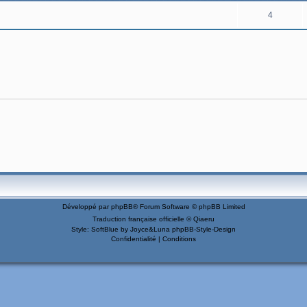
4
Développé par
phpBB
® Forum Software © phpBB Limited
Traduction française officielle
©
Qiaeru
Style: SoftBlue by Joyce&Luna
phpBB-Style-Design
Confidentialité
|
Conditions