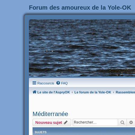
Forum des amoureux de la Yole-OK
Raccourcis
FAQ
Le site de l'AspryOK
Le forum de la Yole-OK
Rassemble
Méditerranée
Rech
Nouveau sujet
SUJETS