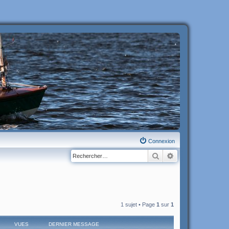
Connexion
Rechercher
Recherche avanc
1 sujet • Page
1
sur
1
VUES
DERNIER MESSAGE