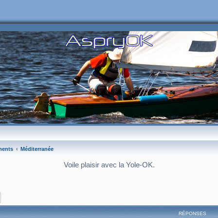
ments
Méditerranée
Voile plaisir avec la Yole-OK.
ercher
Recherche avancée
RÉPONSES