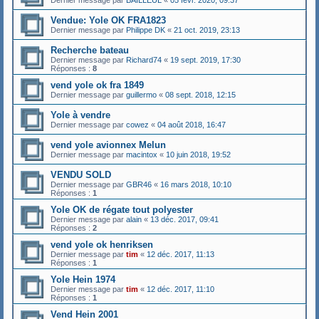
Dernier message par
BAILLEUL
«
05 févr. 2020, 09:37
Vendue: Yole OK FRA1823
Dernier message par
Philippe DK
«
21 oct. 2019, 23:13
Recherche bateau
Dernier message par
Richard74
«
19 sept. 2019, 17:30
Réponses :
8
vend yole ok fra 1849
Dernier message par
guillermo
«
08 sept. 2018, 12:15
Yole à vendre
Dernier message par
cowez
«
04 août 2018, 16:47
vend yole avionnex Melun
Dernier message par
macintox
«
10 juin 2018, 19:52
VENDU SOLD
Dernier message par
GBR46
«
16 mars 2018, 10:10
Réponses :
1
Yole OK de régate tout polyester
Dernier message par
alain
«
13 déc. 2017, 09:41
Réponses :
2
vend yole ok henriksen
Dernier message par
tim
«
12 déc. 2017, 11:13
Réponses :
1
Yole Hein 1974
Dernier message par
tim
«
12 déc. 2017, 11:10
Réponses :
1
Vend Hein 2001