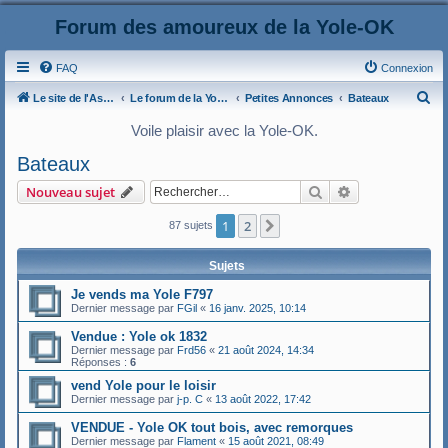
Forum des amoureux de la Yole-OK
FAQ
Connexion
R
Le site de l'AspryOK
Le forum de la Yole-OK
Petites Annonces
Bateaux
e
Voile plaisir avec la Yole-OK.
c
Bateaux
h
Rechercher
Recherche ava
Nouveau sujet
e
r
1
2
Suivant
87 sujets
c
Sujets
h
e
Je vends ma Yole F797
Dernier message par
FGil
«
16 janv. 2025, 10:14
r
Vendue : Yole ok 1832
Dernier message par
Frd56
«
21 août 2024, 14:34
Réponses :
6
vend Yole pour le loisir
Dernier message par
j-p. C
«
13 août 2022, 17:42
VENDUE - Yole OK tout bois, avec remorques
Dernier message par
Flament
«
15 août 2021, 08:49