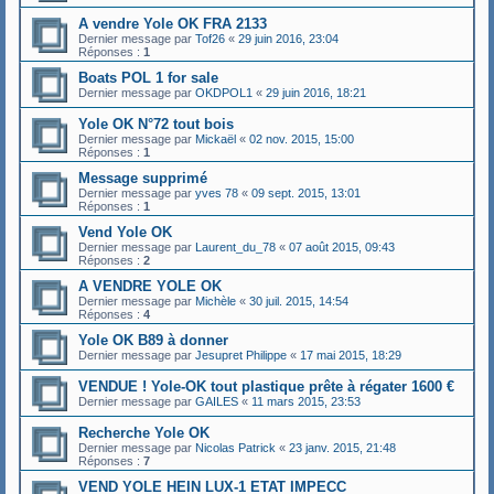
A vendre Yole OK FRA 2133
Dernier message par
Tof26
«
29 juin 2016, 23:04
Réponses :
1
Boats POL 1 for sale
Dernier message par
OKDPOL1
«
29 juin 2016, 18:21
Yole OK N°72 tout bois
Dernier message par
Mickaël
«
02 nov. 2015, 15:00
Réponses :
1
Message supprimé
Dernier message par
yves 78
«
09 sept. 2015, 13:01
Réponses :
1
Vend Yole OK
Dernier message par
Laurent_du_78
«
07 août 2015, 09:43
Réponses :
2
A VENDRE YOLE OK
Dernier message par
Michèle
«
30 juil. 2015, 14:54
Réponses :
4
Yole OK B89 à donner
Dernier message par
Jesupret Philippe
«
17 mai 2015, 18:29
VENDUE ! Yole-OK tout plastique prête à régater 1600 €
Dernier message par
GAILES
«
11 mars 2015, 23:53
Recherche Yole OK
Dernier message par
Nicolas Patrick
«
23 janv. 2015, 21:48
Réponses :
7
VEND YOLE HEIN LUX-1 ETAT IMPECC