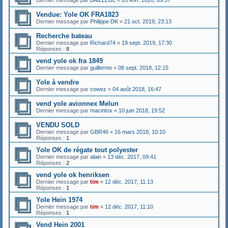
Dernier message par
BAILLEUL
«
05 févr. 2020, 09:37
Vendue: Yole OK FRA1823
Dernier message par
Philippe DK
«
21 oct. 2019, 23:13
Recherche bateau
Dernier message par
Richard74
«
19 sept. 2019, 17:30
Réponses :
8
vend yole ok fra 1849
Dernier message par
guillermo
«
08 sept. 2018, 12:15
Yole à vendre
Dernier message par
cowez
«
04 août 2018, 16:47
vend yole avionnex Melun
Dernier message par
macintox
«
10 juin 2018, 19:52
VENDU SOLD
Dernier message par
GBR46
«
16 mars 2018, 10:10
Réponses :
1
Yole OK de régate tout polyester
Dernier message par
alain
«
13 déc. 2017, 09:41
Réponses :
2
vend yole ok henriksen
Dernier message par
tim
«
12 déc. 2017, 11:13
Réponses :
1
Yole Hein 1974
Dernier message par
tim
«
12 déc. 2017, 11:10
Réponses :
1
Vend Hein 2001