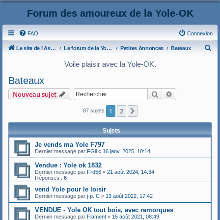
Forum des amoureux de la Yole-OK
FAQ
Connexion
R
Le site de l'AspryOK
Le forum de la Yole-OK
Petites Annonces
Bateaux
e
Voile plaisir avec la Yole-OK.
c
Bateaux
h
Rechercher
Recherche ava
Nouveau sujet
e
r
1
2
Suivant
87 sujets
c
Sujets
h
e
Je vends ma Yole F797
Dernier message par
FGil
«
16 janv. 2025, 10:14
r
Vendue : Yole ok 1832
Dernier message par
Frd56
«
21 août 2024, 14:34
Réponses :
6
vend Yole pour le loisir
Dernier message par
j-p. C
«
13 août 2022, 17:42
VENDUE - Yole OK tout bois, avec remorques
Dernier message par
Flament
«
15 août 2021, 08:49