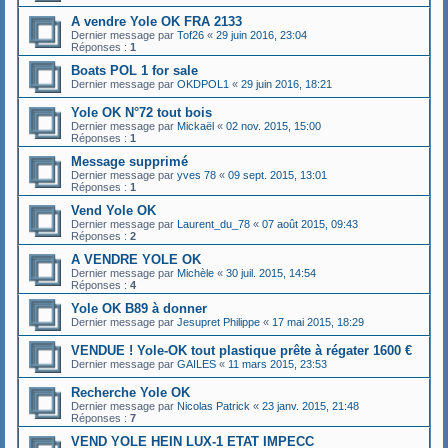
A vendre Yole OK FRA 2133
Dernier message par
Tof26
«
29 juin 2016, 23:04
Réponses :
1
Boats POL 1 for sale
Dernier message par
OKDPOL1
«
29 juin 2016, 18:21
Yole OK N°72 tout bois
Dernier message par
Mickaël
«
02 nov. 2015, 15:00
Réponses :
1
Message supprimé
Dernier message par
yves 78
«
09 sept. 2015, 13:01
Réponses :
1
Vend Yole OK
Dernier message par
Laurent_du_78
«
07 août 2015, 09:43
Réponses :
2
A VENDRE YOLE OK
Dernier message par
Michèle
«
30 juil. 2015, 14:54
Réponses :
4
Yole OK B89 à donner
Dernier message par
Jesupret Philippe
«
17 mai 2015, 18:29
VENDUE ! Yole-OK tout plastique prête à régater 1600 €
Dernier message par
GAILES
«
11 mars 2015, 23:53
Recherche Yole OK
Dernier message par
Nicolas Patrick
«
23 janv. 2015, 21:48
Réponses :
7
VEND YOLE HEIN LUX-1 ETAT IMPECC