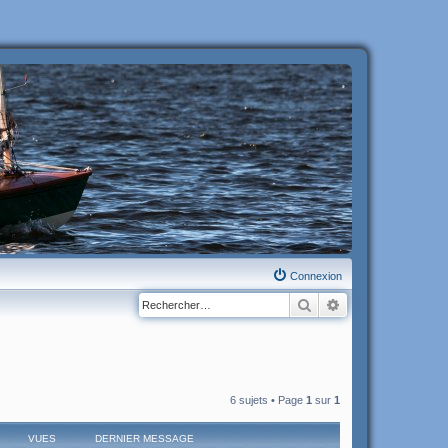
Connexion
Rechercher
Recherche avanc
6 sujets • Page
1
sur
1
VUES
DERNIER MESSAGE