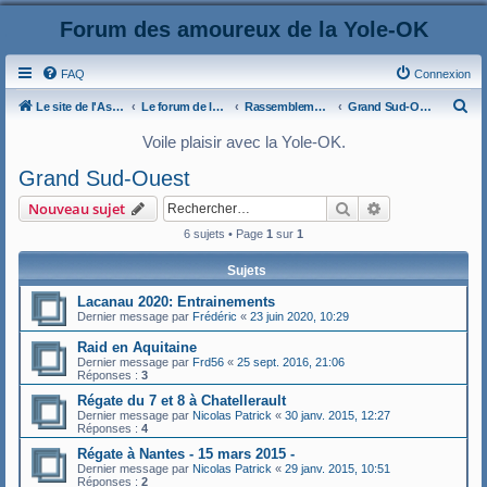
Forum des amoureux de la Yole-OK
FAQ
Connexion
R
Le site de l'AspryOK
Le forum de la Yole-OK
Rassemblements
Grand Sud-Ouest
e
Voile plaisir avec la Yole-OK.
c
Grand Sud-Ouest
h
Rechercher
Recherche ava
Nouveau sujet
e
6 sujets • Page
1
sur
1
r
c
Sujets
h
Lacanau 2020: Entrainements
e
Dernier message par
Frédéric
«
23 juin 2020, 10:29
r
Raid en Aquitaine
Dernier message par
Frd56
«
25 sept. 2016, 21:06
Réponses :
3
Régate du 7 et 8 à Chatellerault
Dernier message par
Nicolas Patrick
«
30 janv. 2015, 12:27
Réponses :
4
Régate à Nantes - 15 mars 2015 -
Dernier message par
Nicolas Patrick
«
29 janv. 2015, 10:51
Réponses :
2