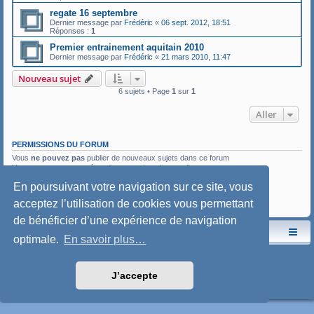
regate 16 septembre
Dernier message par
Frédéric
«
06 sept. 2012, 18:51
Réponses :
1
Premier entrainement aquitain 2010
Dernier message par
Frédéric
«
21 mars 2010, 11:47
Nouveau sujet
6 sujets • Page
1
sur
1
Aller
PERMISSIONS DU FORUM
Vous
ne pouvez pas
publier de nouveaux sujets dans ce forum
Vous
ne pouvez pas
répondre aux sujets dans ce forum
Vous
ne pouvez pas
modifier vos messages dans ce forum
En poursuivant votre navigation sur ce site, vous
Vous
ne pouvez pas
supprimer vos messages dans ce forum
Vous
ne pouvez pas
transférer de pièces jointes dans ce forum
acceptez l’utilisation de cookies vous permettant
de bénéficier d’une expérience de navigation
Le site de l'AspryOK
Le forum de la Yole-OK
optimale.
En savoir plus…
Développé par
phpBB
® Forum Software © phpBB Limited
Traduction française officielle
©
Qiaeru
J’accepte
Style: SoftBlue by Joyce&Luna
phpBB-Style-Design
Confidentialité
|
Conditions