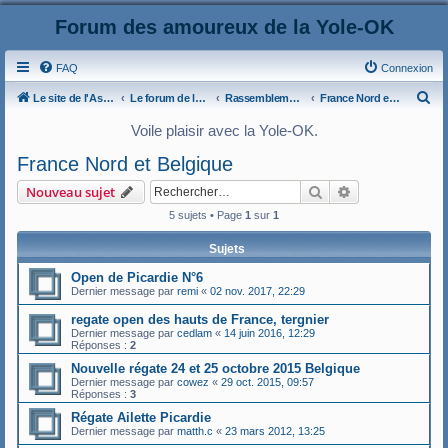
Forum des amoureux de la Yole-OK
FAQ
Connexion
R
Le site de l'AspryOK
Le forum de la Yole-OK
Rassemblements
France Nord et Belgique
e
Voile plaisir avec la Yole-OK.
c
France Nord et Belgique
h
Rechercher
Recherche ava
Nouveau sujet
e
5 sujets • Page
1
sur
1
r
c
Sujets
h
Open de Picardie N°6
e
Dernier message par
remi
«
02 nov. 2017, 22:29
r
regate open des hauts de France, tergnier
Dernier message par
cedlam
«
14 juin 2016, 12:29
Réponses :
2
Nouvelle régate 24 et 25 octobre 2015 Belgique
Dernier message par
cowez
«
29 oct. 2015, 09:57
Réponses :
3
Régate Ailette Picardie
Dernier message par
matth.c
«
23 mars 2012, 13:25