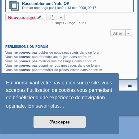
Rassemblement Yole OK
Dernier message par
jules2
«
13 oct. 2008, 09:17
Nouveau sujet
5 sujets • Page
1
sur
1
Aller
PERMISSIONS DU FORUM
Vous
ne pouvez pas
publier de nouveaux sujets dans ce forum
Vous
ne pouvez pas
répondre aux sujets dans ce forum
Vous
ne pouvez pas
modifier vos messages dans ce forum
Vous
ne pouvez pas
supprimer vos messages dans ce forum
Vous
ne pouvez pas
transférer de pièces jointes dans ce forum
En poursuivant votre navigation sur ce site, vous
Le site de l'AspryOK
Le forum de la Yole-OK
acceptez l’utilisation de cookies vous permettant
Développé par
phpBB
® Forum Software © phpBB Limited
de bénéficier d’une expérience de navigation
Traduction française officielle
©
Qiaeru
Style: SoftBlue by Joyce&Luna
phpBB-Style-Design
optimale.
En savoir plus…
Confidentialité
|
Conditions
J’accepte