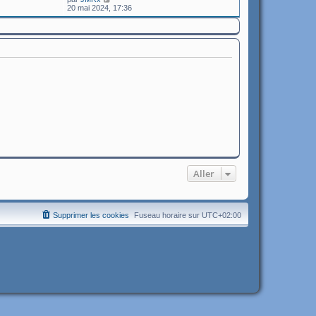
o
20 mai 2024, 17:36
n
s
u
l
t
e
r
l
e
d
e
r
n
i
e
r
m
e
s
Aller
s
a
g
e
Supprimer les cookies
Fuseau horaire sur
UTC+02:00