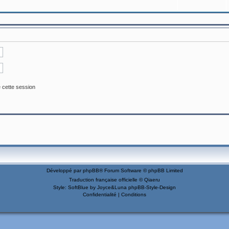
 cette session
Développé par
phpBB
® Forum Software © phpBB Limited
Traduction française officielle
©
Qiaeru
Style: SoftBlue by Joyce&Luna
phpBB-Style-Design
Confidentialité
|
Conditions