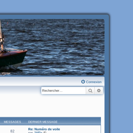
Connexion
Rechercher
Recherche avanc
MESSAGES
DERNIER MESSAGE
Re: Numéro de voile
82
C
par
JMRx