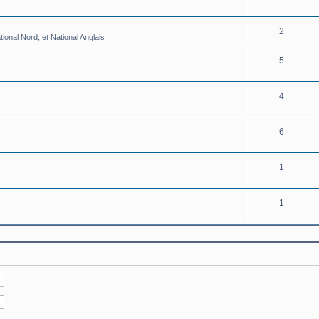
2
onal Nord, et National Anglais
5
4
6
1
1