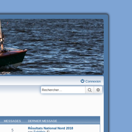
Connexion
Rechercher
Recherche avanc
MESSAGES
DERNIER MESSAGE
Résultats National Nord 2018
5
C
par
Frédéric