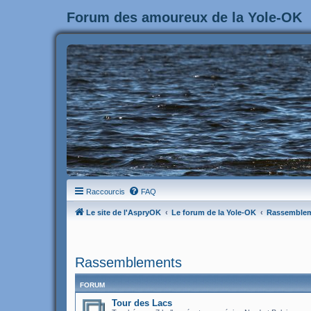
Forum des amoureux de la Yole-OK
Raccourcis
FAQ
Le site de l'AspryOK
Le forum de la Yole-OK
Rassemble
Rassemblements
FORUM
Tour des Lacs