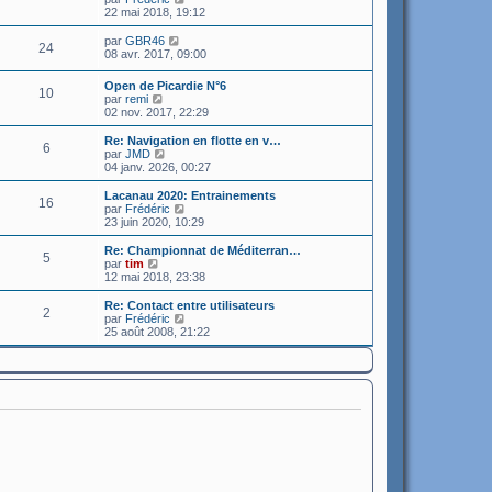
o
22 mai 2018, 19:12
n
s
C
par
GBR46
24
u
o
08 avr. 2017, 09:00
l
n
t
s
Open de Picardie N°6
e
10
u
C
par
remi
r
l
o
02 nov. 2017, 22:29
l
t
n
e
e
s
Re: Navigation en flotte en v…
d
r
6
u
C
par
JMD
e
l
l
o
04 janv. 2026, 00:27
r
e
t
n
n
d
e
s
Lacanau 2020: Entrainements
i
e
16
r
u
C
par
Frédéric
e
r
l
l
o
23 juin 2020, 10:29
r
n
e
t
n
m
i
d
e
s
e
Re: Championnat de Méditerran…
e
e
5
r
u
s
C
par
tim
r
r
l
l
s
o
12 mai 2018, 23:38
m
n
e
t
a
n
e
i
d
e
g
s
s
Re: Contact entre utilisateurs
e
e
2
r
e
u
s
C
par
Frédéric
r
r
l
l
a
o
25 août 2008, 21:22
m
n
e
t
g
n
e
i
d
e
e
s
s
e
e
r
u
s
r
r
l
l
a
m
n
e
t
g
e
i
d
e
e
s
e
e
r
s
r
r
l
a
m
n
e
g
e
i
d
e
s
e
e
s
r
r