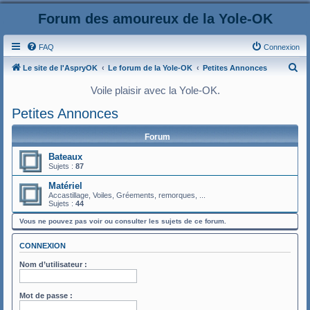
Forum des amoureux de la Yole-OK
FAQ
Connexion
R
Le site de l'AspryOK
Le forum de la Yole-OK
Petites Annonces
e
Voile plaisir avec la Yole-OK.
c
Petites Annonces
h
e
Forum
r
Bateaux
Sujets :
87
c
h
Matériel
Accastillage, Voiles, Gréements, remorques, ...
e
Sujets :
44
r
Vous ne pouvez pas voir ou consulter les sujets de ce forum.
CONNEXION
Nom d’utilisateur :
Mot de passe :