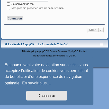
Se souvenir de moi
Masquer ma présence lors de cette session
Aller
Le site de l'AspryOK
Le forum de la Yole-OK
Développé par
phpBB
® Forum Software © phpBB Limited
Traduction française officielle
©
Qiaeru
Style: SoftBlue by Joyce&Luna
phpBB-Style-Design
Confidentialité
|
Conditions
En poursuivant votre navigation sur ce site, vous
acceptez l’utilisation de cookies vous permettant
de bénéficier d’une expérience de navigation
optimale.
En savoir plus…
J’accepte