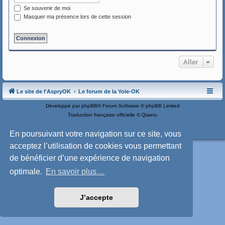
Se souvenir de moi
Masquer ma présence lors de cette session
Aller
Le site de l'AspryOK
Le forum de la Yole-OK
Développé par
phpBB
® Forum Software © phpBB Limited
Traduction française officielle
©
Qiaeru
Style: SoftBlue by Joyce&Luna
phpBB-Style-Design
Confidentialité
|
Conditions
En poursuivant votre navigation sur ce site, vous
acceptez l’utilisation de cookies vous permettant
de bénéficier d’une expérience de navigation
optimale.
En savoir plus…
J’accepte