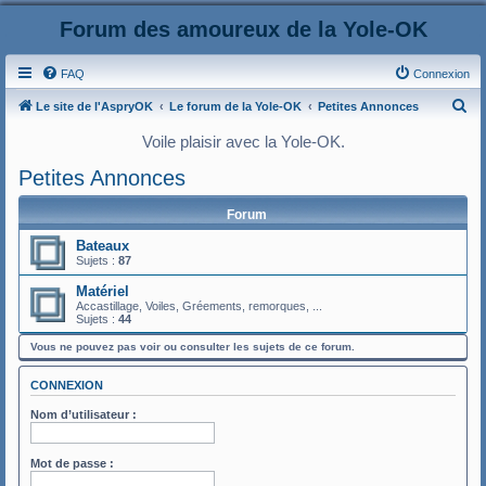
Forum des amoureux de la Yole-OK
FAQ
Connexion
R
Le site de l'AspryOK
Le forum de la Yole-OK
Petites Annonces
e
Voile plaisir avec la Yole-OK.
c
Petites Annonces
h
e
Forum
r
Bateaux
Sujets :
87
c
h
Matériel
Accastillage, Voiles, Gréements, remorques, ...
e
Sujets :
44
r
Vous ne pouvez pas voir ou consulter les sujets de ce forum.
CONNEXION
Nom d’utilisateur :
Mot de passe :