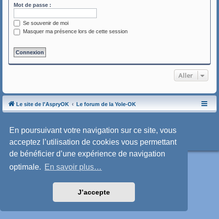
Mot de passe :
Se souvenir de moi
Masquer ma présence lors de cette session
Aller
Le site de l'AspryOK
Le forum de la Yole-OK
Développé par
phpBB
® Forum Software © phpBB Limited
Traduction française officielle
©
Qiaeru
En poursuivant votre navigation sur ce site, vous
Style: SoftBlue by Joyce&Luna
phpBB-Style-Design
acceptez l’utilisation de cookies vous permettant
Confidentialité
|
Conditions
de bénéficier d’une expérience de navigation
optimale.
En savoir plus…
J’accepte