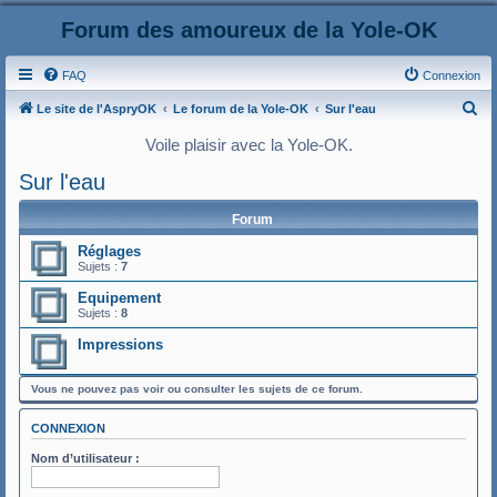
Forum des amoureux de la Yole-OK
FAQ
Connexion
R
Le site de l'AspryOK
Le forum de la Yole-OK
Sur l'eau
e
Voile plaisir avec la Yole-OK.
c
Sur l'eau
h
e
Forum
r
Réglages
Sujets :
7
c
h
Equipement
Sujets :
8
e
Impressions
r
Vous ne pouvez pas voir ou consulter les sujets de ce forum.
CONNEXION
Nom d’utilisateur :