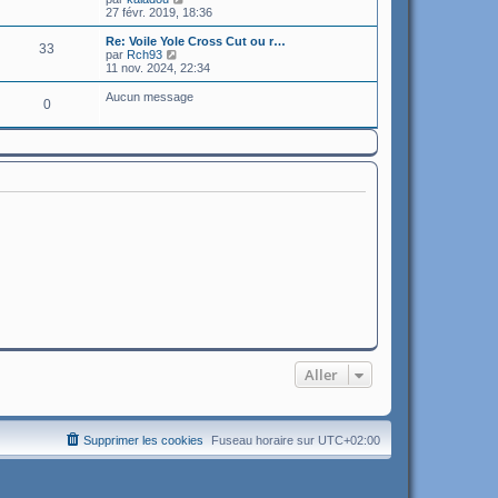
o
27 févr. 2019, 18:36
n
s
Re: Voile Yole Cross Cut ou r…
33
u
C
par
Rch93
l
o
11 nov. 2024, 22:34
t
n
e
s
Aucun message
0
r
u
l
l
e
t
d
e
e
r
r
l
n
e
i
d
e
e
r
r
m
n
e
i
s
e
s
r
a
m
g
e
e
s
s
a
g
Aller
e
Supprimer les cookies
Fuseau horaire sur
UTC+02:00