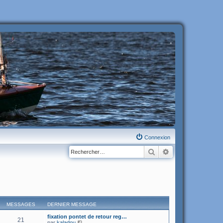
Connexion
Rechercher
Recherche avanc
MESSAGES
DERNIER MESSAGE
fixation pontet de retour reg…
21
C
par
kaladou