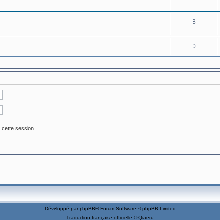
8
0
 cette session
Développé par
phpBB
® Forum Software © phpBB Limited
Traduction française officielle
©
Qiaeru