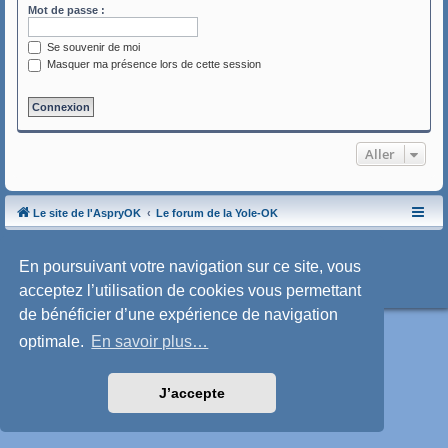
Mot de passe :
Se souvenir de moi
Masquer ma présence lors de cette session
Aller
Le site de l'AspryOK
Le forum de la Yole-OK
Développé par
phpBB
® Forum Software © phpBB Limited
Traduction française officielle
©
Qiaeru
En poursuivant votre navigation sur ce site, vous
Style: SoftBlue by Joyce&Luna
phpBB-Style-Design
acceptez l’utilisation de cookies vous permettant
Confidentialité
|
Conditions
de bénéficier d’une expérience de navigation
optimale.
En savoir plus…
J’accepte