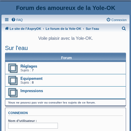
Forum des amoureux de la Yole-OK
FAQ
Connexion
R
Le site de l'AspryOK
Le forum de la Yole-OK
Sur l'eau
e
Voile plaisir avec la Yole-OK.
c
Sur l'eau
h
e
Forum
r
Réglages
Sujets :
7
c
h
Equipement
Sujets :
8
e
Impressions
r
Vous ne pouvez pas voir ou consulter les sujets de ce forum.
CONNEXION
Nom d’utilisateur :