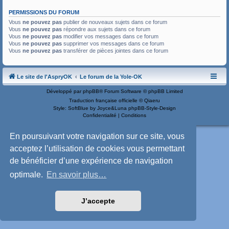
PERMISSIONS DU FORUM
Vous
ne pouvez pas
publier de nouveaux sujets dans ce forum
Vous
ne pouvez pas
répondre aux sujets dans ce forum
Vous
ne pouvez pas
modifier vos messages dans ce forum
Vous
ne pouvez pas
supprimer vos messages dans ce forum
Vous
ne pouvez pas
transférer de pièces jointes dans ce forum
Le site de l'AspryOK
Le forum de la Yole-OK
Développé par
phpBB
® Forum Software © phpBB Limited
Traduction française officielle
©
Qiaeru
Style: SoftBlue by Joyce&Luna
phpBB-Style-Design
Confidentialité
|
Conditions
En poursuivant votre navigation sur ce site, vous
acceptez l’utilisation de cookies vous permettant
de bénéficier d’une expérience de navigation
optimale.
En savoir plus…
J’accepte