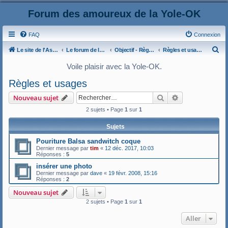
Forum des amoureux de la Yole-OK
FAQ
Connexion
R
Le site de l'AspryOK
Le forum de la Yole-OK
Objectif - Règles et usages du forum Yole-OK
Règles et usages
e
Voile plaisir avec la Yole-OK.
c
Règles et usages
h
Rechercher
Recherche ava
Nouveau sujet
e
2 sujets • Page
1
sur
1
r
c
Sujets
h
Pouriture Balsa sandwitch coque
e
Dernier message par
tim
«
12 déc. 2017, 10:03
Réponses :
5
r
insérer une photo
Dernier message par
dave
«
19 févr. 2008, 15:16
Réponses :
2
Nouveau sujet
2 sujets • Page
1
sur
1
Aller