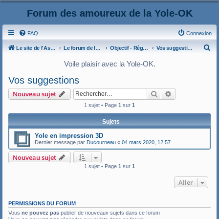
Forum des amoureux de la Yole-OK
FAQ
Connexion
R
Le site de l'AspryOK
Le forum de la Yole-OK
Objectif - Règles et usages du forum Yole-OK
Vos suggestions
e
Voile plaisir avec la Yole-OK.
c
Vos suggestions
h
Rechercher
Recherche ava
Nouveau sujet
e
1 sujet • Page
1
sur
1
r
c
Sujets
h
Yole en impression 3D
e
Dernier message par
Ducourneau
«
04 mars 2020, 12:57
r
Nouveau sujet
1 sujet • Page
1
sur
1
Aller
PERMISSIONS DU FORUM
Vous
ne pouvez pas
publier de nouveaux sujets dans ce forum