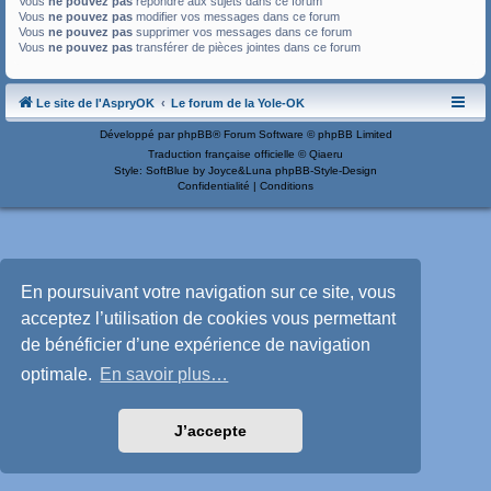
Vous
ne pouvez pas
répondre aux sujets dans ce forum
Vous
ne pouvez pas
modifier vos messages dans ce forum
Vous
ne pouvez pas
supprimer vos messages dans ce forum
Vous
ne pouvez pas
transférer de pièces jointes dans ce forum
Le site de l'AspryOK
Le forum de la Yole-OK
Développé par
phpBB
® Forum Software © phpBB Limited
Traduction française officielle
©
Qiaeru
Style: SoftBlue by Joyce&Luna
phpBB-Style-Design
Confidentialité
|
Conditions
En poursuivant votre navigation sur ce site, vous
acceptez l’utilisation de cookies vous permettant
de bénéficier d’une expérience de navigation
optimale.
En savoir plus…
J’accepte