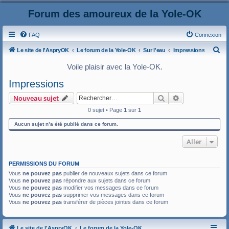
Forum des amoureux de la Yole-OK
FAQ
Connexion
R
Le site de l'AspryOK
Le forum de la Yole-OK
Sur l'eau
Impressions
e
Voile plaisir avec la Yole-OK.
c
Impressions
h
Rechercher
Recherche ava
Nouveau sujet
e
0 sujet • Page
1
sur
1
r
c
Aucun sujet n’a été publié dans ce forum.
h
Aller
e
r
PERMISSIONS DU FORUM
Vous
ne pouvez pas
publier de nouveaux sujets dans ce forum
Vous
ne pouvez pas
répondre aux sujets dans ce forum
Vous
ne pouvez pas
modifier vos messages dans ce forum
Vous
ne pouvez pas
supprimer vos messages dans ce forum
Vous
ne pouvez pas
transférer de pièces jointes dans ce forum
Le site de l'AspryOK
Le forum de la Yole-OK