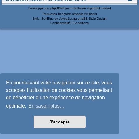
Développé par
phpBB
® Forum Software © phpBB Limited
Traduction française officielle
©
Qiaeru
Style: SoftBlue by Joyce&Luna
phpBB-Style-Design
Confidentialité
|
Conditions
En poursuivant votre navigation sur ce site, vous
acceptez l’utilisation de cookies vous permettant
de bénéficier d’une expérience de navigation
optimale.
En savoir plus…
J’accepte