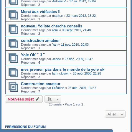
Dernier message par
Antoine.V
«
17 juil. 2012, 19:04
Réponses :
2
Merci aux vidéastes !!
Dernier message par
matth.c
«
23 mars 2012, 13:22
Réponses :
1
nouveau Yoliste cherche conseils
Dernier message par
remi
«
08 sept. 2011, 21:48
Réponses :
2
construction amateur
Dernier message par
Yan
«
11 nov. 2010, 20:03
Réponses :
1
Yole OK " J "
Dernier message par
Jerlec
«
27 déc. 2009, 19:47
Réponses :
4
mes premeir pas dans le monde de la yole ok
Dernier message par
bzh_clouwn
«
26 août 2008, 21:28
Réponses :
2
Construction amateur
Dernier message par
Frédéric
«
25 déc. 2007, 13:57
Réponses :
7
Nouveau sujet
20 sujets • Page
1
sur
1
Aller
PERMISSIONS DU FORUM