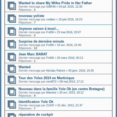
Wanted to share My Wifes Pride in Her Father
Dernier message par
GBR46
«
04 juil. 2016, 12:30
Réponses :
2
nouveau yoliste
Dernier message par
cedlam
«
10 juin 2016, 16:23
Réponses :
7
Joyeuse saison à tous!...
Dernier message par
Frd56
«
23 mai 2016, 20:07
Réponses :
2
Surprise de dernière minute
Dernier message par
Frd56
«
19 avr. 2016, 22:40
Réponses :
12
Jean Marc BARAT
Dernier message par
Frd56
«
25 mars 2016, 00:13
Réponses :
1
Wanted
Dernier message par
Nicolas Patrick
«
05 janv. 2016, 15:35
Tour des Yoles 2014 en Martinique
Dernier message par
remi972
«
09 mai 2014, 17:12
Nouveau dans la famille Yole Ok (en centre Bretagne)
Dernier message par
Maxime
«
20 oct. 2013, 19:12
Réponses :
9
Identification Yole Ok
Dernier message par
Z1047
«
01 déc. 2012, 21:47
Réponses :
7
réparation de cockpit