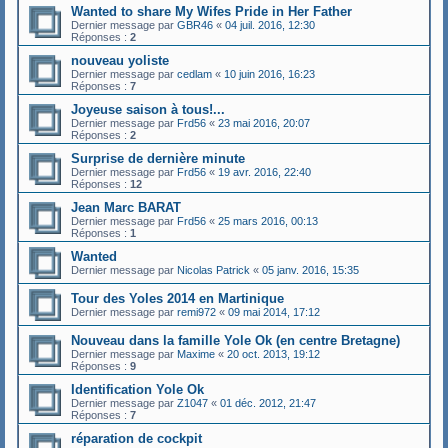
Wanted to share My Wifes Pride in Her Father
Dernier message par
GBR46
«
04 juil. 2016, 12:30
Réponses :
2
nouveau yoliste
Dernier message par
cedlam
«
10 juin 2016, 16:23
Réponses :
7
Joyeuse saison à tous!...
Dernier message par
Frd56
«
23 mai 2016, 20:07
Réponses :
2
Surprise de dernière minute
Dernier message par
Frd56
«
19 avr. 2016, 22:40
Réponses :
12
Jean Marc BARAT
Dernier message par
Frd56
«
25 mars 2016, 00:13
Réponses :
1
Wanted
Dernier message par
Nicolas Patrick
«
05 janv. 2016, 15:35
Tour des Yoles 2014 en Martinique
Dernier message par
remi972
«
09 mai 2014, 17:12
Nouveau dans la famille Yole Ok (en centre Bretagne)
Dernier message par
Maxime
«
20 oct. 2013, 19:12
Réponses :
9
Identification Yole Ok
Dernier message par
Z1047
«
01 déc. 2012, 21:47
Réponses :
7
réparation de cockpit