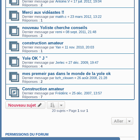
Dernier message par
Antoine.V
«
17 juil. 2012, 19:04
Réponses :
2
Merci aux vidéastes !!
Dernier message par
matth.c
«
23 mars 2012, 13:22
Réponses :
1
nouveau Yoliste cherche conseils
Dernier message par
remi
«
08 sept. 2011, 21:48
Réponses :
2
construction amateur
Dernier message par
Yan
«
11 nov. 2010, 20:03
Réponses :
1
Yole OK " J "
Dernier message par
Jerlec
«
27 déc. 2009, 19:47
Réponses :
4
mes premeir pas dans le monde de la yole ok
Dernier message par
bzh_clouwn
«
26 août 2008, 21:28
Réponses :
2
Construction amateur
Dernier message par
Frédéric
«
25 déc. 2007, 13:57
Réponses :
7
Nouveau sujet
20 sujets • Page
1
sur
1
Aller
PERMISSIONS DU FORUM