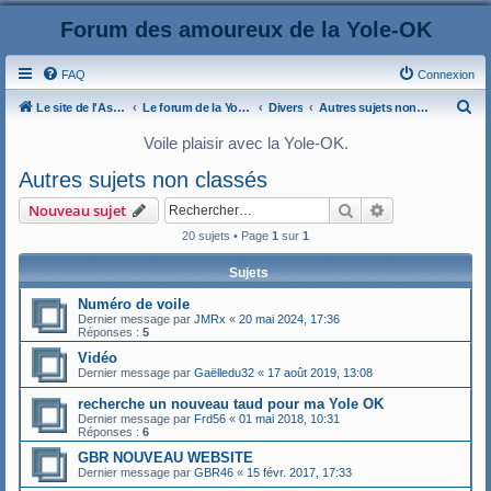
Forum des amoureux de la Yole-OK
FAQ
Connexion
R
Le site de l'AspryOK
Le forum de la Yole-OK
Divers
Autres sujets non classés
e
Voile plaisir avec la Yole-OK.
c
Autres sujets non classés
h
Rechercher
Recherche ava
Nouveau sujet
e
20 sujets • Page
1
sur
1
r
c
Sujets
h
Numéro de voile
e
Dernier message par
JMRx
«
20 mai 2024, 17:36
Réponses :
5
r
Vidéo
Dernier message par
Gaëlledu32
«
17 août 2019, 13:08
recherche un nouveau taud pour ma Yole OK
Dernier message par
Frd56
«
01 mai 2018, 10:31
Réponses :
6
GBR NOUVEAU WEBSITE
Dernier message par
GBR46
«
15 févr. 2017, 17:33