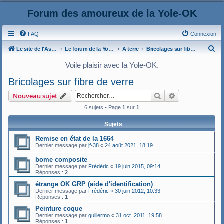
Forum des amoureux de la Yole-OK
FAQ
Connexion
R
Le site de l'AspryOK
Le forum de la Yole-OK
A terre
Bricolages sur fibre de verre
e
Voile plaisir avec la Yole-OK.
c
Bricolages sur fibre de verre
h
Rechercher
Recherche ava
Nouveau sujet
e
6 sujets • Page
1
sur
1
r
c
Sujets
h
Remise en état de la 1664
e
Dernier message par
jf-38
«
24 août 2021, 18:19
r
bome composite
Dernier message par
Frédéric
«
19 juin 2015, 09:14
Réponses :
2
étrange OK GRP (aide d'identification)
Dernier message par
Frédéric
«
30 juin 2012, 10:33
Réponses :
1
Peinture coque
Dernier message par
guillermo
«
31 oct. 2011, 19:58
Réponses :
1