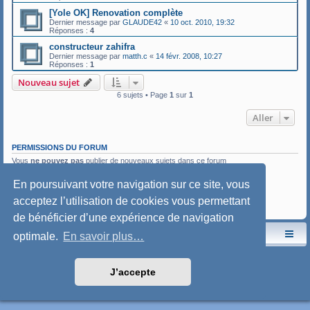
[Yole OK] Renovation complète
Dernier message par
GLAUDE42
«
10 oct. 2010, 19:32
Réponses :
4
constructeur zahifra
Dernier message par
matth.c
«
14 févr. 2008, 10:27
Réponses :
1
Nouveau sujet
6 sujets • Page
1
sur
1
Aller
PERMISSIONS DU FORUM
Vous
ne pouvez pas
publier de nouveaux sujets dans ce forum
Vous
ne pouvez pas
répondre aux sujets dans ce forum
Vous
ne pouvez pas
modifier vos messages dans ce forum
En poursuivant votre navigation sur ce site, vous
Vous
ne pouvez pas
supprimer vos messages dans ce forum
acceptez l’utilisation de cookies vous permettant
Vous
ne pouvez pas
transférer de pièces jointes dans ce forum
de bénéficier d’une expérience de navigation
Le site de l'AspryOK
Le forum de la Yole-OK
optimale.
En savoir plus…
Développé par
phpBB
® Forum Software © phpBB Limited
Traduction française officielle
©
Qiaeru
J’accepte
Style: SoftBlue by Joyce&Luna
phpBB-Style-Design
Confidentialité
|
Conditions