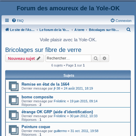
Forum des amoureux de la Yole-OK
FAQ
Connexion
R
Le site de l'AspryOK
Le forum de la Yole-OK
A terre
Bricolages sur fibre de verre
e
Voile plaisir avec la Yole-OK.
c
Bricolages sur fibre de verre
h
Rechercher
Recherche ava
Nouveau sujet
e
6 sujets • Page
1
sur
1
r
c
Sujets
h
Remise en état de la 1664
e
Dernier message par
jf-38
«
24 août 2021, 18:19
r
bome composite
Dernier message par
Frédéric
«
19 juin 2015, 09:14
Réponses :
2
étrange OK GRP (aide d'identification)
Dernier message par
Frédéric
«
30 juin 2012, 10:33
Réponses :
1
Peinture coque
Dernier message par
guillermo
«
31 oct. 2011, 19:58
Réponses :
1