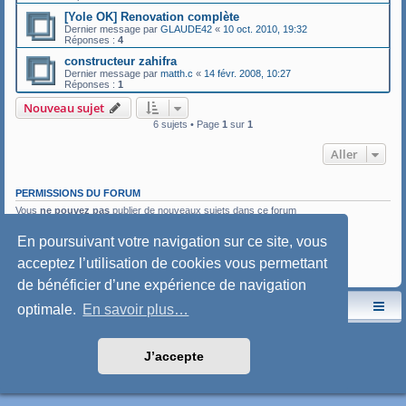
[Yole OK] Renovation complète
Dernier message par
GLAUDE42
«
10 oct. 2010, 19:32
Réponses :
4
constructeur zahifra
Dernier message par
matth.c
«
14 févr. 2008, 10:27
Réponses :
1
Nouveau sujet
6 sujets • Page
1
sur
1
Aller
PERMISSIONS DU FORUM
Vous
ne pouvez pas
publier de nouveaux sujets dans ce forum
Vous
ne pouvez pas
répondre aux sujets dans ce forum
Vous
ne pouvez pas
modifier vos messages dans ce forum
En poursuivant votre navigation sur ce site, vous
Vous
ne pouvez pas
supprimer vos messages dans ce forum
acceptez l’utilisation de cookies vous permettant
Vous
ne pouvez pas
transférer de pièces jointes dans ce forum
de bénéficier d’une expérience de navigation
Le site de l'AspryOK
Le forum de la Yole-OK
optimale.
En savoir plus…
Développé par
phpBB
® Forum Software © phpBB Limited
Traduction française officielle
©
Qiaeru
J’accepte
Style: SoftBlue by Joyce&Luna
phpBB-Style-Design
Confidentialité
|
Conditions